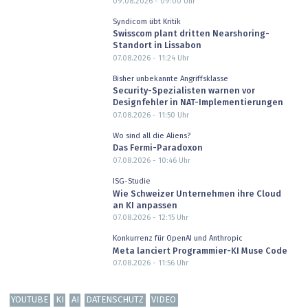
09.08.2026 - 09:00
Uhr
Syndicom übt Kritik
Swisscom plant dritten Nearshoring-
Standort in Lissabon
07.08.2026 - 11:24
Uhr
Bisher unbekannte Angriffsklasse
Security-Spezialisten warnen vor
Designfehler in NAT-Implementierungen
07.08.2026 - 11:50
Uhr
Wo sind all die Aliens?
Das Fermi-Paradoxon
07.08.2026 - 10:46
Uhr
ISG-Studie
Wie Schweizer Unternehmen ihre Cloud
an KI anpassen
07.08.2026 - 12:15
Uhr
Konkurrenz für OpenAI und Anthropic
Meta lanciert Programmier-KI Muse Code
07.08.2026 - 11:56
Uhr
YOUTUBE
KI
AI
DATENSCHUTZ
VIDEO