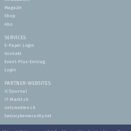
Magazin
Shop
Abo
SERVICES
E-Paper Login
Kontakt
Event-Plus-Eintrag
Login
PARTNER-WEBSITES
ICTjournal
IT-Markt.ch
netzmedien.ch
Swisscybersecurity.net
© NETZMEDIEN AG 2026