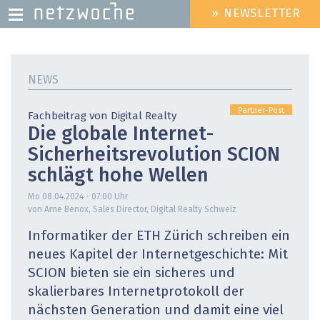
» NEWSLETTER
HEADER
MENU
Direkt
zum
NEWS
Inhalt
Partner-Post
Fachbeitrag von Digital Realty
Die globale Internet-
Sicherheits­revolution SCION
schlägt hohe Wellen
Mo 08.04.2024 - 07:00
Uhr
von Arne Benox, Sales Director, Digital Realty Schweiz
Informatiker der ETH Zürich schreiben ein
neues Kapitel der Internetgeschichte: Mit
SCION ­bieten sie ein sicheres und
skalierbares Internetprotokoll der
nächsten Generation und damit eine viel