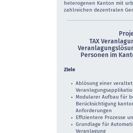
heterogenen Kanton mit ur
zahlreichen dezentralen G
Proj
TAX Veranlagu
Veranlagungslösun
Personen im Kan
Ziele
Ablösung einer veralte
Veranlagungsapplikati
Modularer Aufbau für b
Berücksichtigung kanton
Anforderungen
Effizientere Prozesse u
Grundlage für Automatis
Veranlagung