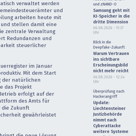
atisch verwaltet werden
und zNAND-O
 Gemeindesteuerämter und
Samsung geht mit
KI-Speicher in die
ilung arbeiten heute mit
dritte Dimension
nd stellen damit eine
06.08.2026 - 11:37
ie zentrale Verwaltung
Uhr
iert Redundanzen und
Blick in die
arkeit steuerlicher
Deepfake-Zukunft
Warum Vertrauen
ins sichtbare
Erscheinungsbild
euerregister im Januar
nicht mehr reicht
produktiv. Mit dem Start
06.08.2026 - 12:24
 der natürlichen
Uhr
e das Projekt
Überprüfung nach
etrieb erfolgt auf der
Hackerangriff
ttform des Amts für
Update:
 die Zukunft
Liechtensteiner
Justizbehörde
sicherheit gewährleistet
nimmt nach
Cyberattacke
weitere Systeme
 bringt die neue Lösung