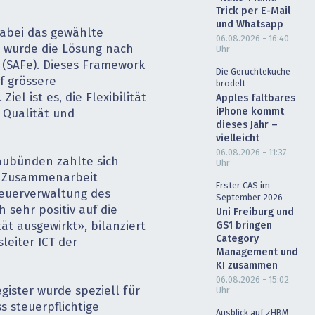
Trick per E-Mail
und Whatsapp
dabei das gewählte
06.08.2026 - 16:40
t wurde die Lösung nach
Uhr
(SAFe). Dieses Framework
Die Gerüchteküche
f grös­sere
brodelt
iel ist es, die Flexibilität
Apples faltbares
iPhone kommt
 Qualität und
dieses Jahr –
vielleicht
06.08.2026 - 11:37
aubünden zahlte sich
Uhr
ge Zusammenarbeit
Erster CAS im
teuerverwaltung des
September 2026
 sehr positiv auf die
Uni Freiburg und
GS1 bringen
ät ausgewirkt», bilanziert
Category
leiter ICT der
Management und
KI zusammen
06.08.2026 - 15:02
gister wurde speziell für
Uhr
 steuerpflichtige
Ausblick auf zHBM