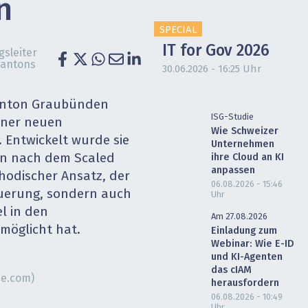
n
heit wird digital
IT for Health
SPECIAL
chain
Artificial Intelligence
IT for Gov 2026
gsleiter
Kantons
30.06.2026 - 16:25 Uhr
SGVO
Finance 2030
Kanton Graubünden
 Managed Services & Co.
Fintech & Insurtech
ISG-Studie
iner neuen
Wie Schweizer
 Entwickelt wurde sie
Unternehmen
l Banking
Professional AV & Digital Signage
n nach dem Scaled
ihre Cloud an KI
anpassen
thodischer Ansatz, der
 Dossiers
» alle Specials
06.08.2026 - 15:46
euerung, sondern auch
Uhr
l in den
Am 27.08.2026
möglicht hat.
Einladung zum
Webinar: Wie E-ID
und KI-Agenten
das cIAM
be.com)
herausfordern
06.08.2026 - 10:49
Uhr