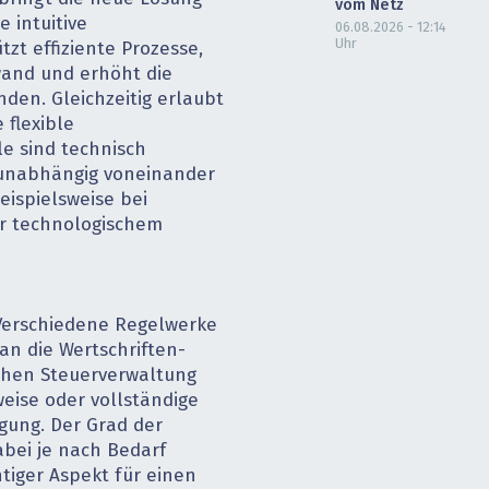
vom Netz
 intuitive
06.08.2026 - 12:14
Uhr
zt effiziente Prozesse,
wand und erhöht die
nden. Gleichzeitig erlaubt
 flexible
le sind technisch
 unabhängig voneinander
ispielsweise bei
r technologischem
 Verschiedene Regelwerke
an die Wertschriften-
chen Steuerverwaltung
weise oder vollständige
gung. Der Grad der
abei je nach Bedarf
htiger Aspekt für einen