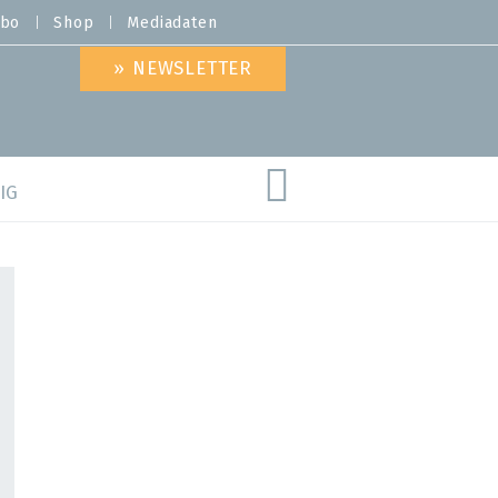
bo
Shop
Mediadaten
» NEWSLETTER
IG
are