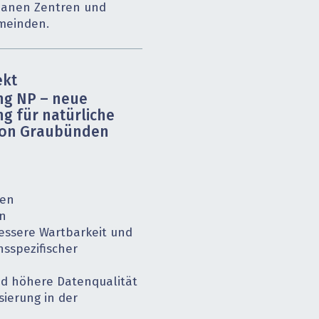
banen Zentren und
emeinden.
ekt
ng NP – neue
g für natürliche
ton Graubünden
ten
on
essere Wartbarkeit und
sspezifischer
nd höhere Datenqualität
ierung in der