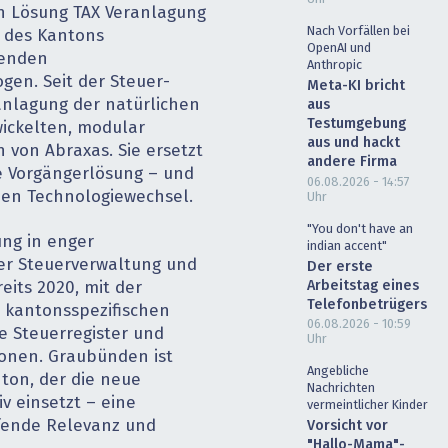
n Lösung TAX Veranlagung
Nach Vorfällen bei
g des Kantons
OpenAI und
genden
Anthropic
ogen. Seit der Steuer­
Meta-KI bricht
ranlagung der natürlichen
aus
Testumgebung
ickelten, modular
aus und hackt
 von Abraxas. Sie ersetzt
andere Firma
e Vorgängerlösung – und
06.08.2026 - 14:57
nen Technologiewechsel.
Uhr
"You don't have an
ung in enger
indian accent"
r Steuerverwaltung und
Der erste
Arbeitstag eines
eits 2020, mit der
Telefonbetrügers
kantonsspezifischen
06.08.2026 - 10:59
e Steuerregister und
Uhr
sonen. Graubünden ist
Angebliche
ton, der die neue
Nachrichten
v einsetzt – eine
vermeintlicher Kinder
ifende Relevanz und
Vorsicht vor
"Hallo-Mama"-