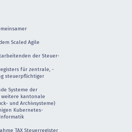
gemeinsamer
dem Scaled Agile
tarbeitenden der Steuer­
gisters für zentrale, ­
 steuerpflichtiger
de Systeme der
 weitere kantonale
ruck- und Archivsysteme)
ähigen Kubernetes-
Informatik
nahme TAX Steuerregister