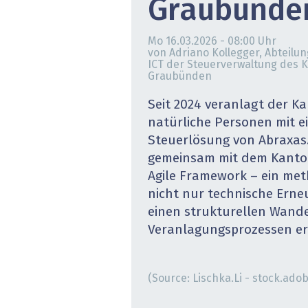
Graubünde
» alle News
Gesund
Mo 16.03.2026 - 08:00
Uhr
Block
von Adriano Kollegger, Abteilun
ICT der Steuerverwaltung des ­
Graubünden
EU-D
Seit 2024 veranlagt der 
XaaS,
natürliche Personen mit e
Steuerlösung von Abraxas.
Digita
gemeinsam mit dem Kanto
Agile ­Framework – ein me
» alle
nicht nur technische Ern
einen strukturellen Wande
Veranlagungsprozessen er
(Source: Lischka.Li - stock.ado