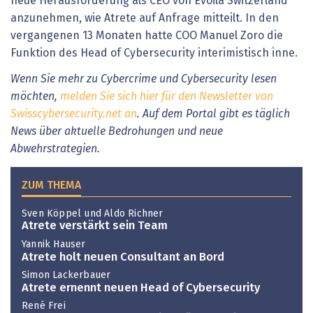
neue Herausforderung als CEO von Evoila Switzerland
anzunehmen, wie Atrete auf Anfrage mitteilt. In den
vergangenen 13 Monaten hatte COO Manuel Zoro die
Funktion des Head of Cybersecurity interimistisch inne.
Wenn Sie mehr zu Cybercrime und Cybersecurity lesen
möchten,
melden Sie sich hier für den Newsletter von
Swisscybersecurity.net an
. Auf dem Portal gibt es täglich
News über aktuelle Bedrohungen und neue
Abwehrstrategien.
ZUM THEMA
Sven Köppel und Aldo Richner
Atrete verstärkt sein Team
Yannik Hauser
Atrete holt neuen Consultant an Bord
Simon Lackerbauer
Atrete ernennt neuen Head of Cybersecurity
René Frei