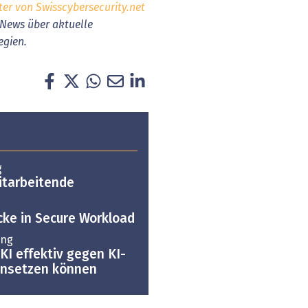
ter von Swisscybersecurity.net
h News über aktuelle
egien.
g
itarbeitende
ücke in Secure Workload
ing
I effektiv gegen KI-
insetzen können