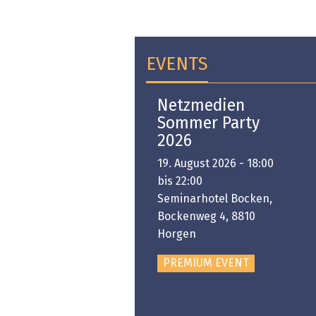
EVENTS
Open-i 2026 | The
Netzmedien
Swiss Innovation
Sommer Party
Platform
2026
6. November 2026 -
19. August 2026 - 18:00
:00 bis 18:00
bis 22:00
ongresshaus Zürich
Seminarhotel Bocken,
Bockenweg 4, 8810
PREMIUM EVENT
Horgen
PREMIUM EVENT