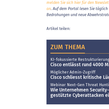
melden Sie sich hier für den Newslet
an
. Auf dem Portal lesen Sie täglic
Bedrohungen und neue Abwehrstrat
Artikel teilen:
ZUM THEMA
KI-fokussierte Restrukturierun
Cisco entlässt rund 4000 M
Möglicher Admin-Zugriff
Cisco schliesst kritische L
Webinar Next-Gen Threat Hunt
Wie Unternehmen Security-K
gestützte Cyberattacken e