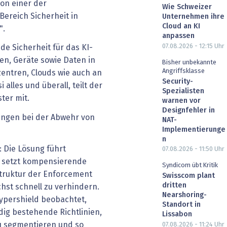
on einer der
Wie Schweizer
Bereich Sicherheit in
Unternehmen ihre
Cloud an KI
".
anpassen
07.08.2026 - 12:15
Uhr
de Sicherheit für das KI-
en, Geräte sowie Daten in
Bisher unbekannte
Angriffsklasse
entren, Clouds wie auch an
Security-
alles und überall, teilt der
Spezialisten
ter mit.
warnen vor
Designfehler in
rungen bei der Abwehr von
NAT-
Implementierunge
n
: Die Lösung führt
07.08.2026 - 11:50
Uhr
d setzt kompensierende
Syndicom übt Kritik
 Struktur der Enforcement
Swisscom plant
dritten
ichst schnell zu verhindern.
Nearshoring-
Hypershield beobachtet,
Standort in
ig bestehende Richtlinien,
Lissabon
 segmentieren und so
07.08.2026 - 11:24
Uhr