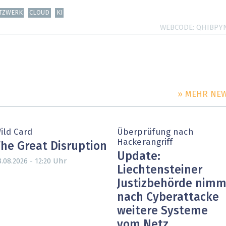
TZWERK
CLOUD
KI
WEBCODE
QHIBPY
» MEHR NE
ild Card
Überprüfung nach
Hackerangriff
he Great Disruption
Update:
Uhr
3.08.2026 - 12:20
Liechtensteiner
Justizbehörde nimm
nach Cyberattacke
weitere Systeme
vom Netz