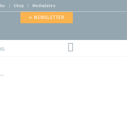
bo
Shop
Mediadaten
» NEWSLETTER
IG
are