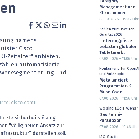
Category
ren
heit wird digital
IT for Health
Management und
KI zusammen
06.08.2026 - 15:02
Uhr
chain
Artificial Intelligence
Zahlen zum zweiten
Quartal 2026
SGVO
Finance 2030
lösung namens
Lieferengpässe
belasten globalen
rüster Cisco
 Managed Services & Co.
Fintech & Insurtech
Tabletmarkt
I-Zeitalter" anbieten.
07.08.2026 - 11:06
Uhr
zählen automatisierte
l Banking
Professional AV & Digital Signage
Konkurrenz für OpenA
zwerksegmentierung und
und Anthropic
 Dossiers
» alle Specials
Meta lanciert
Programmier-KI
Muse Code
07.08.2026 - 11:56
Uhr
rce: cisco.com)
Wo sind all die Aliens?
Das Fermi-
stützte Sicherheitslösung
Paradoxon
inen "völlig neuen Ansatz zur
07.08.2026 - 10:46
Uhr
frastruktur" darstellen soll.
ISG-Studie