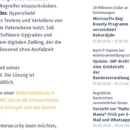
Angreifer einzuschränken.
20 Millionen Dollar an
Belohnungen
des
: Hypershield
Microsofts Bug-
s Testens und Verteilens von
Bounty-Programm
e Datenebene nutzt. Soll
verzeichnet
rt Software-Upgrades und
Rekordjahr
07.08.2026 - 12:18
Uhr
m digitalen Zwilling, der die
liessend ohne Ausfallzeit
Nach IT-Pannen bei
Arbeitsvermittlungsst
Update: SAP droht
eine Geldstrafe
eil seiner
der
d. Die Lösung ist
Bundesverwaltung
ältlich.
07.08.2026 - 10:45
Uhr
or einer
Sicherheitslücke in
Angebliche
Nachrichten
IMC: Durch die Schwachstelle
vermeintlicher Kinder
te erlangen und das System
Vorsicht vor "Hallo
Mama"-Trick per E
.
Mail und Whatsapp
bersecurity lesen möchten,
06.08.2026 - 16:40
Uhr