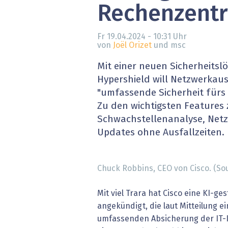
Rechenzent
» alle News
Gesund
Block
Fr 19.04.2024 - 10:31
Uhr
von
Joël Orizet
und msc
EU-D
Mit einer neuen Sicherheits
Hypershield will Netzwerkaus
XaaS,
"umfassende Sicherheit fürs K
Zu den wichtigsten Features 
Digita
Schwachstellenanalyse, Net
Updates ohne Ausfallzeiten.
» alle
Chuck Robbins, CEO von Cisco. (Sou
Mit viel Trara hat Cisco eine KI-ge
angekündigt, die laut Mitteilung e
umfassenden Absicherung der IT-In