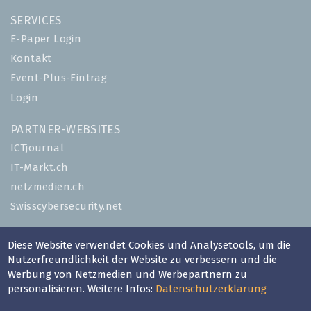
SERVICES
E-Paper Login
Kontakt
Event-Plus-Eintrag
Login
PARTNER-WEBSITES
ICTjournal
IT-Markt.ch
netzmedien.ch
Swisscybersecurity.net
© NETZMEDIEN AG 2026
Diese Website verwendet Cookies und Analysetools, um die
Impressum
Nutzerfreundlichkeit der Website zu verbessern und die
Werbung von Netzmedien und Werbepartnern zu
AGB
personalisieren. Weitere Infos:
Datenschutzerklärung
Nutzungsbestimmungen