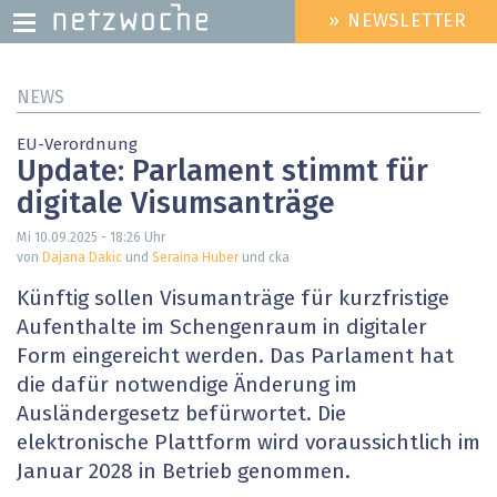
» NEWSLETTER
HEADER
MENU
Direkt
NEWS
zum
Inhalt
EU-Verordnung
Update: Parlament stimmt für
digitale Visumsanträge
Mi 10.09.2025 - 18:26
Uhr
von
Dajana Dakic
und
Seraina Huber
und cka
Künftig sollen Visumanträge für kurzfristige
Aufenthalte im Schengenraum in digitaler
Form eingereicht werden. Das Parlament hat
die dafür notwendige Änderung im
Ausländergesetz befürwortet. Die
elektronische Plattform wird voraussichtlich im
Januar 2028 in Betrieb genommen.