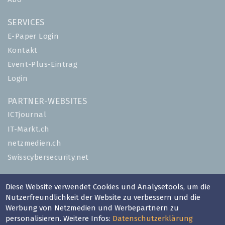
SERVICES
E-Paper Login
Kontakt
Event-Plus-Eintrag
Login
PARTNER-WEBSITES
ICTjournal
IT-Markt.ch
netzmedien.ch
Swisscybersecurity.net
© NETZMEDIEN AG 2026
Diese Website verwendet Cookies und Analysetools, um die
Impressum
Nutzerfreundlichkeit der Website zu verbessern und die
AGB
Werbung von Netzmedien und Werbepartnern zu
personalisieren. Weitere Infos:
Datenschutzerklärung
Nutzungsbestimmungen