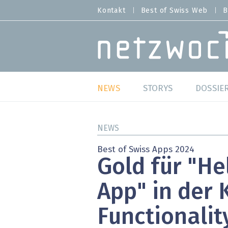
Direkt
Kontakt
Best of Swiss Web
B
HEADER
zum
MENU
Inhalt
MAIN NAVIGATION
NEWS
STORYS
DOSSIE
Live
Best o
NEWS
Wild Card
Best o
Best of Swiss Apps 2024
Gold für "He
Studien
Best o
App" in der 
Meinungen
SAP S
Functionalit
Hands-on
Arbei