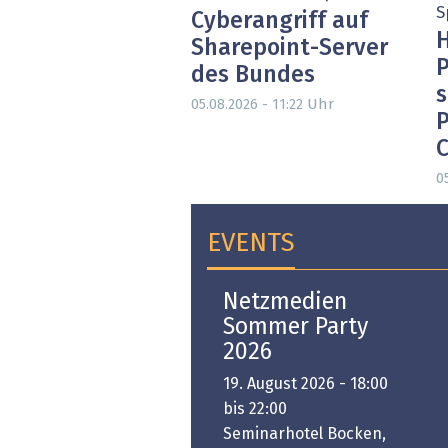
S
Cyberangriff auf
H
Sharepoint-Server
P
des Bundes
s
Uhr
05.08.2026 - 11:22
P
0
EVENTS
Open-i 2026 | The
Netzmedien
Swiss Innovation
Sommer Party
Platform
2026
6. November 2026 -
19. August 2026 - 18:00
:00 bis 18:00
bis 22:00
ongresshaus Zürich
Seminarhotel Bocken,