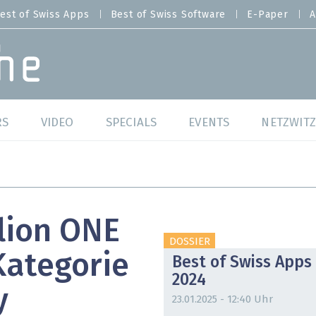
est of Swiss Apps
Best of Swiss Software
E-Paper
A
RS
VIDEO
SPECIALS
EVENTS
NETZWITZ
f Swiss Web
Swiss Digital Ranking
Best of Swiss Web
f Swiss Apps
Datacenter
Best of Swiss Apps
lion ONE
f Swiss Software
Cybersecurity
Best of Swiss Softw
DOSSIER
Kategorie
Best of Swiss Apps
/4 Hana
IT for Gov
2024
y
tswelten
Cloud & Managed Services
23.01.2025 - 12:40 Uhr