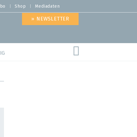
bo
Shop
Mediadaten
» NEWSLETTER
IG
are