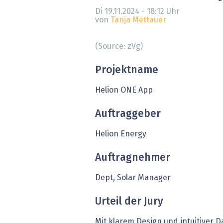
» alle News
Gesund
Di 19.11.2024 - 18:12
Uhr
von
Tanja Mettauer
Block
(Source: zVg)
EU-D
Projektname
XaaS,
Helion ONE App
Digita
Auftraggeber
» alle
Helion Energy
Auftragnehmer
Dept, Solar Manager
Urteil der Jury
Mit klarem Design und intuitiver D