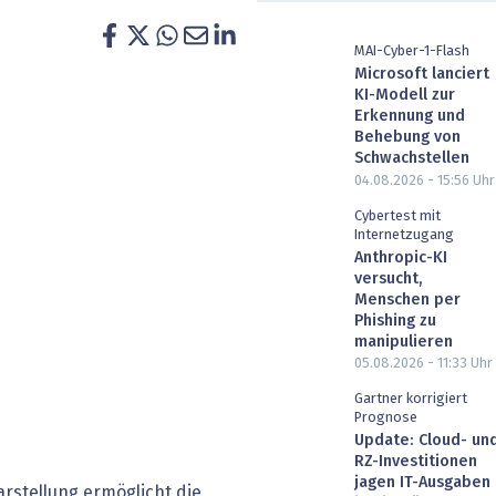
heit wird digital
IT for Health
MAI-Cyber-1-Flash
Microsoft lanciert
chain
Artificial Intelligence
KI-Modell zur
Erkennung und
SGVO
Finance 2030
Behebung von
Schwachstellen
 Managed Services & Co.
Fintech & Insurtech
04.08.2026 - 15:56
Uhr
Cybertest mit
l Banking
Professional AV & Digital Signage
Internetzugang
Anthropic-KI
versucht,
 Dossiers
» alle Specials
Menschen per
Phishing zu
manipulieren
05.08.2026 - 11:33
Uhr
Gartner korrigiert
Prognose
Update: Cloud- un
RZ-Investitionen
jagen IT-Ausgaben
arstellung ermöglicht die