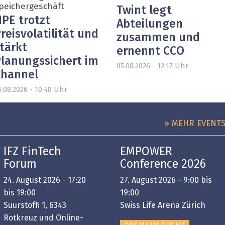
peichergeschäft
Twint legt
PE trotzt
Abteilungen
reisvolatilität und
zusammen und
tärkt
ernennt CCO
lanungssichert im
Uhr
05.08.2026 - 12:17
Channel
Uhr
5.08.2026 - 10:48
» MEHR EVENT
IFZ FinTech
EMPOWER
Forum
Conference 2026
24. August 2026 - 17:20
27. August 2026 - 9:00 bis
bis 19:00
19:00
Suurstoffi 1, 6343
Swiss Life Arena Zürich
Rotkreuz und Online-