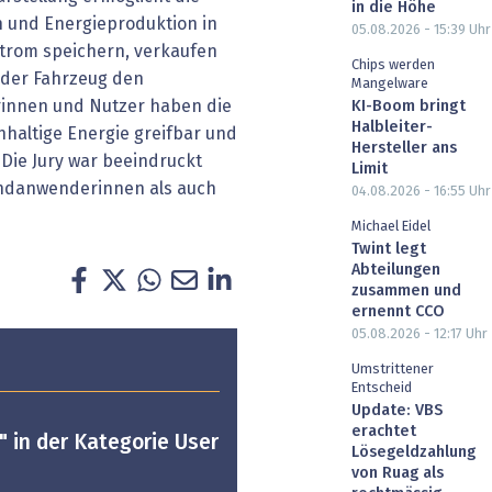
in die Höhe
 und Energieproduktion in
05.08.2026 - 15:39
Uhr
strom speichern, verkaufen
Chips werden
oder Fahrzeug den
Mangelware
rinnen und Nutzer haben die
KI-Boom bringt
Halbleiter-
hhaltige Energie greifbar und
Hersteller ans
 Die Jury war beeindruckt
Limit
ndanwenderinnen als auch
04.08.2026 - 16:55
Uhr
Michael Eidel
Twint legt
Abteilungen
zusammen und
ernennt CCO
05.08.2026 - 12:17
Uhr
Umstrittener
Entscheid
Update: VBS
erachtet
" in der Kategorie User
Lösegeldzahlung
von Ruag als