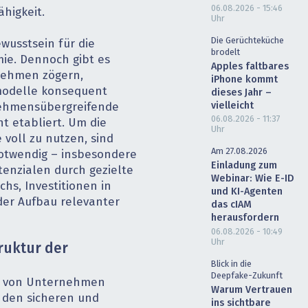
06.08.2026 - 15:46
higkeit.
Uhr
Die Gerüchteküche
wusstsein für die
brodelt
e. Dennoch gibt es
Apples faltbares
nehmen zögern,
iPhone kommt
modelle konsequent
dieses Jahr –
vielleicht
ehmensübergreifende
06.08.2026 - 11:37
t etabliert. Um die
Uhr
voll zu nutzen, sind
Am 27.08.2026
otwendig – insbesondere
Einladung zum
enzialen durch gezielte
Webinar: Wie E-ID
hs, Investitionen in
und KI-Agenten
er Aufbau relevanter
das cIAM
herausfordern
06.08.2026 - 10:49
Uhr
ruktur der
Blick in die
Deepfake-Zukunft
g von Unternehmen
Warum Vertrauen
 den sicheren und
ins sichtbare