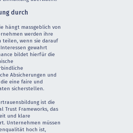
dung durch
ie hängt massgeblich von
ternehmen werden ihre
 teilen, wenn sie darauf
 Interessen gewahrt
ance bildet hierfür die
nische
rbindliche
liche Absicherungen und
die eine faire und
ten sicherstellen.
rtrauensbildung ist die
al Trust Frameworks, das
eit und klare
iert. Unternehmen müssen
enqualität hoch ist,