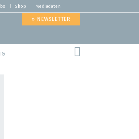
bo
Shop
Mediadaten
» NEWSLETTER
IG
are