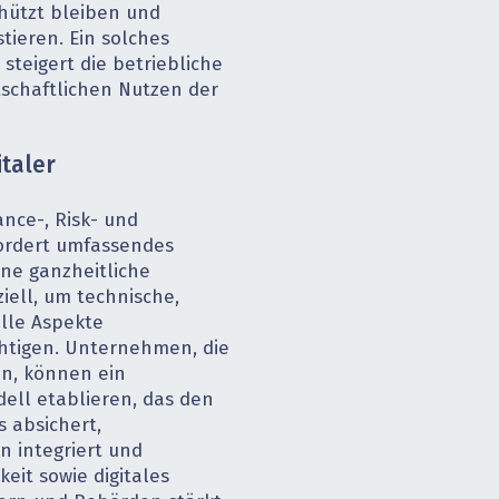
hützt bleiben und
stieren. Ein solches
steigert die betriebliche
tschaftlichen Nutzen der
italer
nce-, Risk- und
ordert umfassendes
ine ganzheitliche
iell, um technische,
elle Aspekte
htigen. Unternehmen, die
en, können ein
ell etablieren, das den
 absichert,
n integriert und
eit sowie digitales