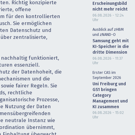
ten. Richtig konzipierte
Erscheinungsbild
nicht mehr reicht
ierte, offene
06.08.2026 - 12:24
rm für den kontrollierten
Uhr
sch. Sie ermöglichen
Ausblick auf zHBM
isten Datenschutz und
und zNAND-O
über zentralisierte,
Samsung geht mit
KI-Speicher in die
dritte Dimension
nachhaltig funktioniert,
06.08.2026 - 11:37
Uhr
uren essenziell.
hutz der Datenhoheit, die
Erster CAS im
September 2026
mechanismen und die
Uni Freiburg und
owie fairer Regeln. Sie
GS1 bringen
ds, rechtliche
Category
nisatorische Prozesse,
Management und
nte Nutzung der Daten
KI zusammen
06.08.2026 - 15:02
hmensübergreifenden
Uhr
e neutrale Instanz wie
oordination übernimmt,
n Einhaltung überwacht.