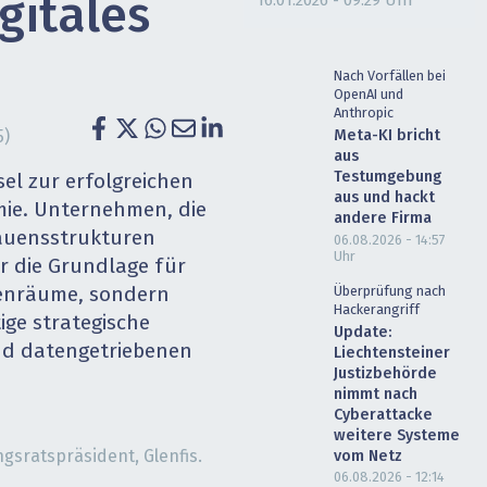
16.01.2026 - 09:29 Uhr
igitales
heit wird digital
IT for Health
chain
Artificial Intelligence
Nach Vorfällen bei
OpenAI und
Anthropic
SGVO
Finance 2030
Meta-KI bricht
5)
aus
Testumgebung
 Managed Services & Co.
Fintech & Insurtech
el zur erfolgreichen
aus und hackt
ie. Unternehmen, die
andere Firma
l Banking
Professional AV & Digital Signage
trauensstrukturen
06.08.2026 - 14:57
Uhr
ur die Grundlage für
 Dossiers
» alle Specials
Überprüfung nach
tenräume, sondern
Hackerangriff
ige strategische
Update:
nd datengetriebenen
Liechtensteiner
Justizbehörde
nimmt nach
Cyberattacke
weitere Systeme
s­ratspräsident, Glenfis.
vom Netz
06.08.2026 - 12:14