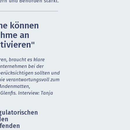
ern und Behörden stärkt.
me können
ahme an
ivieren"
en, braucht es klare
Unternehmen bei der
berücksichtigen sollten und
ie verantwortungsvoll zum
 Andenmatten,
lenfis. Interview: Tanja
gulatorischen
den
fenden