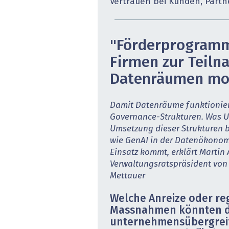
Vertrauen bei Kunden, Partn
"Förderprogram
Firmen zur Teiln
Datenräumen mot
Damit Datenräume funktionier
Governance-Strukturen. Was 
Umsetzung ­dieser Strukturen 
wie GenAI in der Datenökonom
Einsatz kommt, erklärt Martin
Verwaltungsratspräsident von G
Mettauer
Welche Anreize oder re
Massnahmen könnten 
unternehmensübergrei