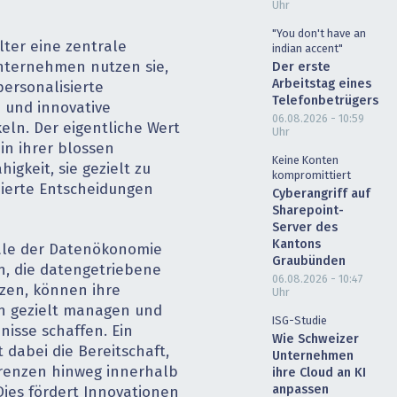
Uhr
"You don't have an
lter eine zentrale
indian accent"
Unternehmen nutzen sie,
Der erste
Arbeitstag eines
personalisierte
Telefonbetrügers
 und innovative
06.08.2026 - 10:59
eln. Der eigentliche Wert
Uhr
 in ihrer blossen
Keine Konten
igkeit, sie gezielt zu
kompromittiert
dierte Entscheidungen
Cyberangriff auf
Sharepoint-
Server des
Kantons
iale der Datenökonomie
Graubünden
n, die datengetriebene
06.08.2026 - 10:47
tzen, können ihre
Uhr
ken gezielt managen und
ISG-Studie
nisse schaffen. Ein
Wie Schweizer
t dabei die Bereitschaft,
Unternehmen
enzen hinweg innerhalb
ihre Cloud an KI
anpassen
Dies fördert Innovationen