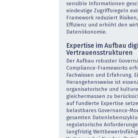
sensible Informationen gesc
eindeutige Zugriffsregeln exi
Framework reduziert Risiken, 
Effizienz und erhöht den wir
Datenökonomie.
Expertise im Aufbau dig
Vertrauensstrukturen
Der Aufbau robuster Governa
Compliance-Frameworks erf
Fachwissen und Erfahrung. E
Herangehensweise ist essenz
organisatorische und kultur
gleichermassen zu berücksic
auf fundierte Expertise setz
belastbares Governance-Mod
gesamten Datenlebenszyklus
regulatorische Anforderunge
langfristig Wettbewerbsfähigk