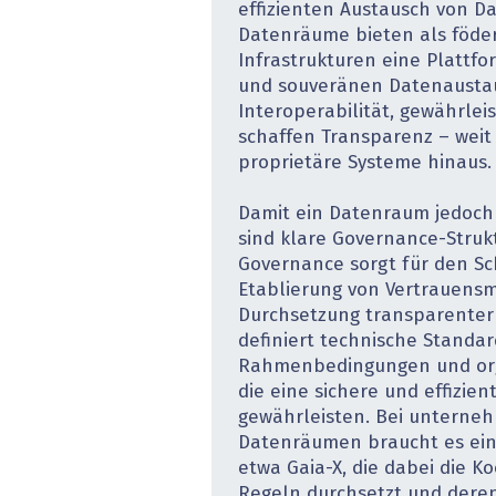
effizienten Austausch von Da
Datenräume bieten als föder
Infrastrukturen eine Plattfo
und souveränen Datenaustau
Interoperabilität, gewährle
schaffen Transparenz – weit 
proprietäre Systeme hinaus.
Damit ein Datenraum jedoch 
sind klare Governance-Strukt
Governance sorgt für den Sc
Etablierung von Vertrauens
Durchsetzung transparenter s
definiert technische Standar
Rahmenbedingungen und orga
die eine sichere und effizie
gewährleisten. Bei unterne
Datenräumen braucht es ein
etwa Gaia-X, die dabei die K
Regeln durchsetzt und dere