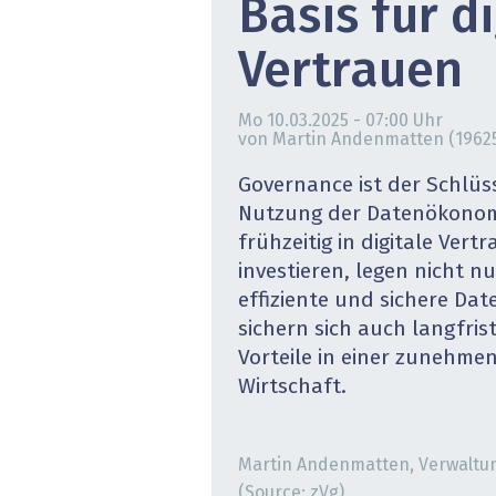
Basis für d
» alle News
Gesund
Vertrauen
Block
Mo 10.03.2025 - 07:00
Uhr
EU-D
von Martin Andenmatten (1962
XaaS,
Governance ist der Schlüss
Nutzung der Datenökonom
Digita
frühzeitig in digitale Ver
investieren, legen nicht n
» alle
effiziente und sichere Da
sichern sich auch langfrist
Vorteile in einer zunehme
Wirtschaft.
Martin Andenmatten, Verwaltung
(Source: zVg)