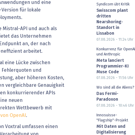
 Anwendungen und eine
Syndicom übt Kritik
Version für lokale
Swisscom plant
dritten
loyments.
Nearshoring-
Standort in
 Mistral-API und auch als
Lissabon
ietet das Unternehmen
07.08.2026 - 11:24
Uhr
-Endpunkt an, der nach
Konkurrenz für OpenA
effizient arbeitet.
und Anthropic
Meta lanciert
ral eine Lücke zwischen
Programmier-KI
 Fehlerquoten und
Muse Code
istung, aber höheren Kosten,
07.08.2026 - 11:56
Uhr
len vergleichbare Genauigkeit
Wo sind all die Aliens?
sten konkurrierender APIs
Das Fermi-
Paradoxon
seine neuen
07.08.2026 - 10:46
Uhr
irekten Wettbewerb mit
 von OpenAI
.
Innosuisse-
"Flagship"-Projekt
on Voxtral umfassen einen
Mit Daten und
Digitalisierung
 Verarbeitung von