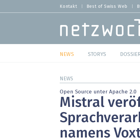
Direkt
Kontakt
Best of Swiss Web
B
HEADER
zum
MENU
Inhalt
MAIN NAVIGATION
NEWS
STORYS
DOSSIE
Live
Best o
NEWS
Wild Card
Best o
Open Source unter Apache 2.0
Mistral verö
Studien
Best o
Sprachverar
Meinungen
SAP S
namens Voxt
Hands-on
Arbei