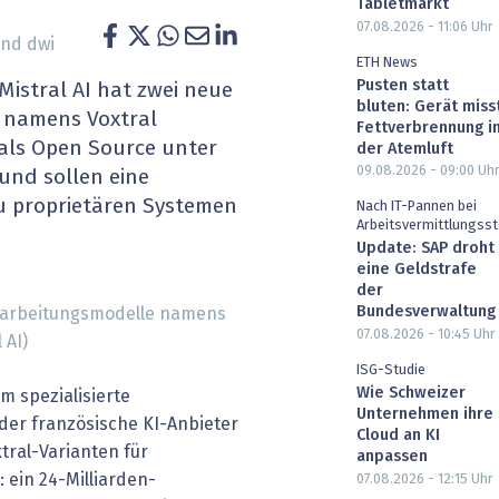
Tabletmarkt
heit wird digital
IT for Health
07.08.2026 - 11:06
Uhr
nd dwi
ETH News
chain
Artificial Intelligence
Pusten statt
Mistral AI hat zwei neue
bluten: Gerät miss
 namens Voxtral
Fettverbrennung i
SGVO
Finance 2030
d als Open Source unter
der Atemluft
09.08.2026 - 09:00
Uh
und sollen eine
 Managed Services & Co.
Fintech & Insurtech
zu proprietären Systemen
Nach IT-Pannen bei
Arbeitsvermittlungsst
l Banking
Professional AV & Digital Signage
Update: SAP droht
eine Geldstrafe
 Dossiers
» alle Specials
der
Bundesverwaltung
erarbeitungsmodelle namens
07.08.2026 - 10:45
Uhr
 AI)
ISG-Studie
Wie Schweizer
um spezialisierte
Unternehmen ihre
der französische KI-Anbieter
Cloud an KI
xtral-Varianten für
anpassen
 ein 24-Milliarden-
07.08.2026 - 12:15
Uhr