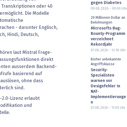
gegen Diabetes
r Transkriptionen oder 40
09.08.2026 - 09:00
Uh
ermöglicht. Die Modelle
20 Millionen Dollar an
utomatische
Belohnungen
achen - darunter Englisch,
Microsofts Bug-
Bounty-Programm
ch, Hindi, Deutsch,
verzeichnet
Rekordjahr
07.08.2026 - 12:18
Uhr
hören laut Mistral Frage-
ssungsfunktionen direkt
Bisher unbekannte
Angriffsklasse
önnten ausserdem Backend-
Security-
ufrufe basierend auf
Spezialisten
auslösen, ohne dass
warnen vor
Designfehler in
erlich sind.
NAT-
Implementierunge
-2.0-Lizenz erlaubt
n
odifikation und
07.08.2026 - 11:50
Uhr
elle.