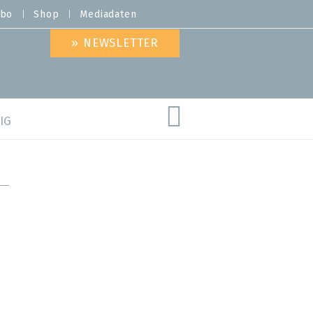
bo
Shop
Mediadaten
» NEWSLETTER
IG
are