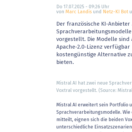
» alle News
Gesund
Do 17.07.2025 - 09:26
Uhr
von
Marc Landis
und
Netz-KI Bot
u
Block
Der französische KI-Anbieter 
Sprachverarbeitungsmodelle
EU-D
vorgestellt. Die Modelle sin
Apache-2.0-Lizenz verfügbar 
XaaS,
kostengünstige Alternative 
bieten.
Digita
» alle
Mistral AI hat zwei neue Sprachv
Voxtral vorgestellt. (Source: Mistral
Mistral AI erweitert sein Portfolio 
Sprachverarbeitungsmodelle. Wie 
mitteilt, eignen sich die beiden Vo
unterschiedliche Einsatzszenarien: