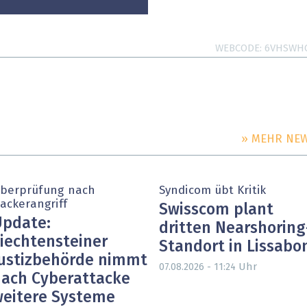
WEBCODE
6VHSWH
» MEHR NE
berprüfung nach
Syndicom übt Kritik
ackerangriff
Swisscom plant
pdate:
dritten Nearshoring
iechtensteiner
Standort in Lissabo
ustizbehörde nimmt
Uhr
07.08.2026 - 11:24
ach Cyberattacke
eitere Systeme