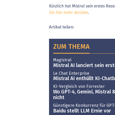
Kürzlich hat Mistral sein erstes Rea
Sie hier mehr darüber
.
Artikel teilen:
ZUM THEMA
Magistral
Mistral AI lanciert sein er
Le Chat Enterprise
Mistral AI enthüllt KI-Cha
KI-Vergleich von Forrester
Wo GPT-4, Gemini, Mistral 
nicht
Günstigere Konkurrenz für GPT
Baidu stellt LLM Ernie vor