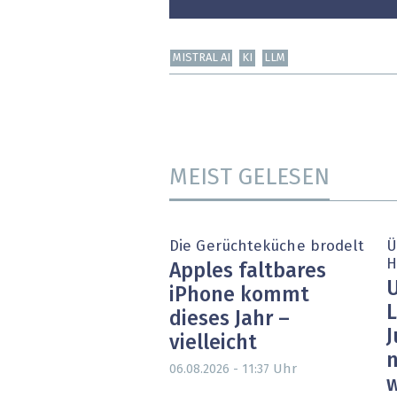
MISTRAL AI
KI
LLM
MEIST GELESEN
Die Gerüchteküche brodelt
Ü
H
Apples faltbares
U
iPhone kommt
L
dieses Jahr –
J
vielleicht
n
Uhr
06.08.2026 - 11:37
w