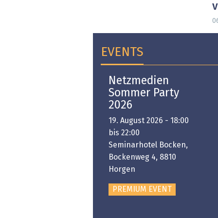
0
EVENTS
Open-i 2026 | The
Netzmedien
Swiss Innovation
Sommer Party
Platform
2026
6. November 2026 -
19. August 2026 - 18:00
:00 bis 18:00
bis 22:00
ongresshaus Zürich
Seminarhotel Bocken,
Bockenweg 4, 8810
PREMIUM EVENT
Horgen
PREMIUM EVENT