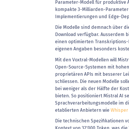
Parameter-Modell für produktive
kompakte 3-Milliarden-Parameter-
Implementierungen und Edge-Dep
Die Modelle sind demnach über die
Download verfügbar. Ausserdem b
einen optimierten Transkriptions
eigenen Angaben besonders kosten
Mit den Voxtral-Modellen will Mist
Open-Source-Systemen mit hohen
proprietären APIs mit besserer Le
schliessen. Die neuen Modelle sol
bei weniger als der Hälfte der Ko
bieten. So positioniert Mistral AI 
Sprachverarbeitungsmodelle im d
etablierten Anbietern wie
Whisper
Die technischen Spezifikationen v
Kontext von 32'000 Token, was die