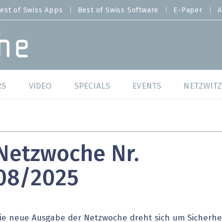
est of Swiss Apps
Best of Swiss Software
E-Paper
A
RS
VIDEO
SPECIALS
EVENTS
NETZWITZ
f Swiss Web
Swiss Digital Ranking
Best of Swiss Web
f Swiss Apps
Datacenter
Best of Swiss Apps
Netzwoche Nr.
f Swiss Software
Cybersecurity
Best of Swiss Softw
08/2025
/4 Hana
IT for Gov
tswelten
Cloud & Managed Services
ie neue Ausgabe der Netzwoche dreht sich um Sicherhe