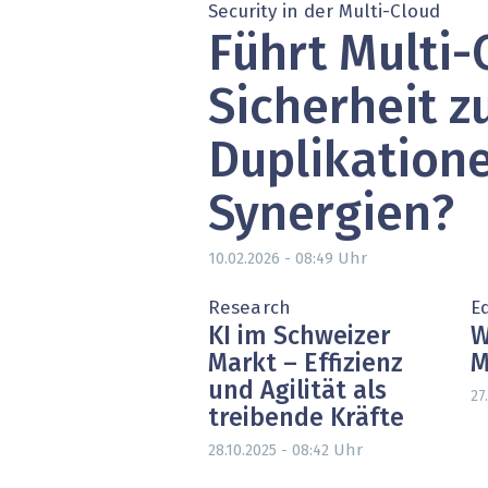
Security in der Multi-Cloud
Führt Multi-
Sicherheit z
Duplikation
Synergien?
Uhr
10.02.2026 - 08:49
Research
Ed
KI im Schweizer
W
Markt – Effizienz
M
und Agilität als
27
treibende Kräfte
Uhr
28.10.2025 - 08:42