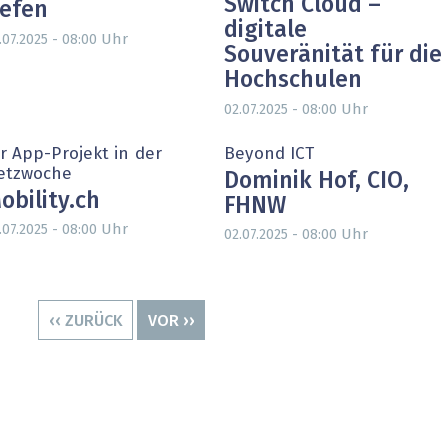
Switch Cloud –
iefen
digitale
Uhr
.07.2025 - 08:00
Souveränität für die
Hochschulen
Uhr
02.07.2025 - 08:00
r App-Projekt in der
Beyond ICT
etzwoche
Dominik Hof, CIO,
obility.ch
FHNW
Uhr
.07.2025 - 08:00
Uhr
02.07.2025 - 08:00
VORHERIGE
‹‹ ZURÜCK
NÄCHSTE
VOR ››
SEITE
SEITE