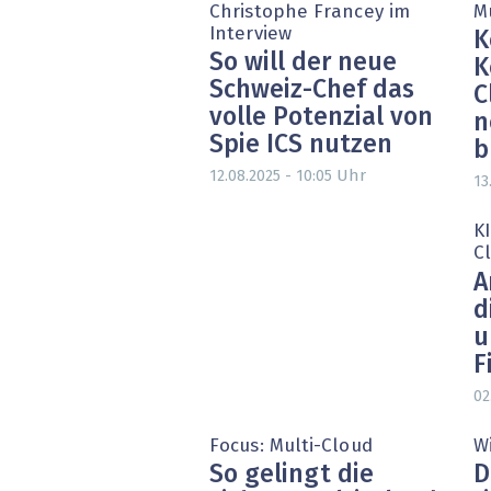
Christophe Francey im
M
Interview
K
So will der neue
K
Schweiz-Chef das
C
volle Potenzial von
n
Spie ICS nutzen
b
Uhr
12.08.2025 - 10:05
13
K
C
A
d
u
F
02
Focus: Multi-Cloud
W
So gelingt die
D