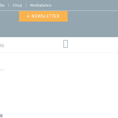
bo
Shop
Mediadaten
» NEWSLETTER
IG
are
it