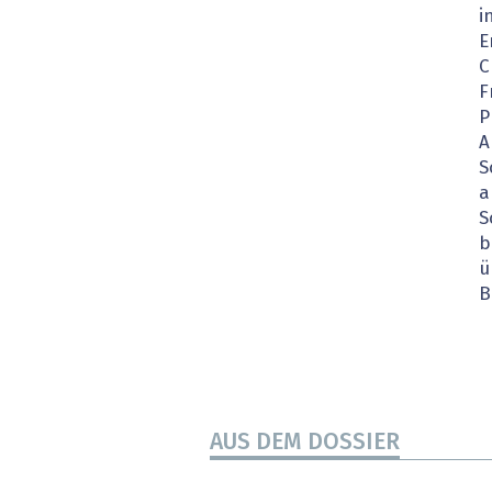
i
» alle News
Gesund
E
C
Block
F
P
EU-D
A
S
XaaS,
a
S
Digita
b
ü
» alle
B
AUS DEM DOSSIER