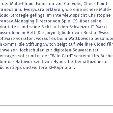
n der Multi-Cloud. Experten von Convotis, Check Point,
heit wird digital
IT for Health
raneos und Everyware erklären, wie eine sichere Multi-
loud-Strategie gelingt. Im Interview spricht Christophe
chain
Artificial Intelligence
rancey, Managing Director von Spie ICS, über seine
rioritäten und seine Sicht auf den Schweizer IT-Markt.
SGVO
Finance 2030
usserdem im Heft: Die Jurymitglieder von Best of Swiss
oftware verraten, worauf es beim Wettbewerb besonde
 Managed Services & Co.
Fintech & Insurtech
nkommt; die Stiftung Switch zeigt auf, wie ihre Cloud für
chweizer Hochschulen zur digitalen Souveränität
l Banking
Professional AV & Digital Signage
eitragen soll; und in der "Wild Card" schreibt Urs Buche
ber die Halbwertszeit von Hypes, herbeihalluzinierte
 Dossiers
» alle Specials
üchertipps und weitere KI-Kapriolen.