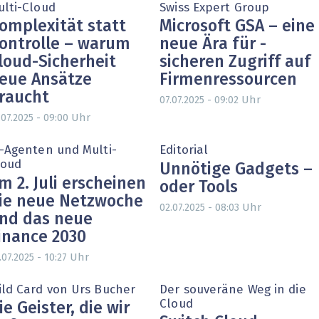
ulti-Cloud
Swiss Expert Group
omplexität statt
Microsoft GSA – eine
ontrolle – warum
neue Ära für ­
loud-Sicherheit
sicheren Zugriff auf
eue Ansätze
Firmenressourcen
raucht
Uhr
07.07.2025 - 09:02
Uhr
.07.2025 - 09:00
I-Agenten und Multi-
Editorial
loud
Unnötige Gadgets –
m 2. Juli erscheinen
oder Tools
ie neue Netzwoche
Uhr
02.07.2025 - 08:03
nd das neue
inance 2030
Uhr
.07.2025 - 10:27
ild Card von Urs Bucher
Der souveräne Weg in die
Cloud
ie Geister, die wir