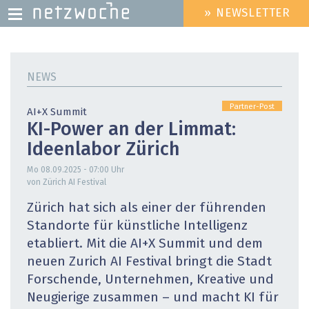
» NEWSLETTER
HEADER
MENU
Direkt
zum
NEWS
Inhalt
Partner-Post
AI+X Summit
KI-Power an der Limmat:
Ideenlabor Zürich
Mo 08.09.2025 - 07:00
Uhr
von Zürich AI Festival
Zürich hat sich als einer der führenden
Standorte für künstliche Intelligenz
etabliert. Mit die AI+X Summit und dem
neuen Zurich AI Festival bringt die Stadt
Forschende, Unternehmen, Kreative und
Neugierige zusammen – und macht KI für