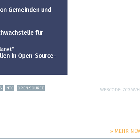
 von Gemeinden und
chwachstelle für
Planet"
len in Open-Source-
S
NTC
OPEN SOURCE
WEBCODE
7CGMVH
» MEHR NE