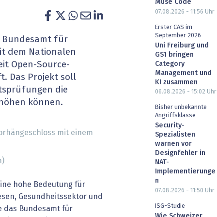
Muse Code
heit wird digital
IT for Health
07.08.2026 - 11:56
Uhr
Erster CAS im
chain
Artificial Intelligence
September 2026
as Bundesamt für
Uni Freiburg und
it dem Nationalen
GS1 bringen
SGVO
Finance 2030
heit Open-Source-
Category
Management und
. Das Projekt soll
 Managed Services & Co.
Fintech & Insurtech
KI zusammen
itsprüfungen die
06.08.2026 - 15:02
Uhr
erhöhen können.
l Banking
Professional AV & Digital Signage
Bisher unbekannte
Angriffsklasse
 Dossiers
» alle Specials
Security-
Spezialisten
warnen vor
Designfehler in
m)
NAT-
Implementierunge
n
ine hohe Bedeutung für
07.08.2026 - 11:50
Uhr
wesen, Gesundheitssektor und
ISG-Studie
te das Bundesamt für
Wie Schweizer