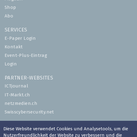
Shop
Abo
SERVICES
E-Paper Login
Kontakt
Event-Plus-Eintrag
Login
PARTNER-WEBSITES
ICTjournal
IT-Markt.ch
netzmedien.ch
Swisscybersecurity.net
© NETZMEDIEN AG 2026
Diese Website verwendet Cookies und Analysetools, um die
Impressum
Nutzerfreundlichkeit der Website zu verbessern und die