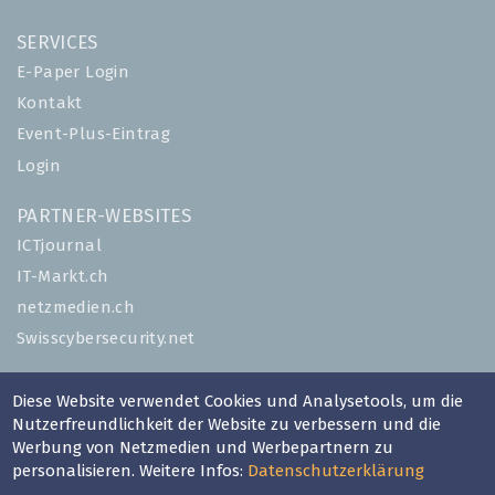
SERVICES
E-Paper Login
Kontakt
Event-Plus-Eintrag
Login
PARTNER-WEBSITES
ICTjournal
IT-Markt.ch
netzmedien.ch
Swisscybersecurity.net
© NETZMEDIEN AG 2026
Diese Website verwendet Cookies und Analysetools, um die
Impressum
Nutzerfreundlichkeit der Website zu verbessern und die
Werbung von Netzmedien und Werbepartnern zu
AGB
personalisieren. Weitere Infos:
Datenschutzerklärung
Nutzungsbestimmungen