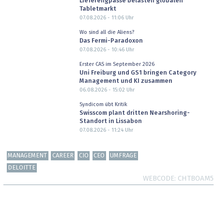
Lieferengpässe belasten globalen
Tabletmarkt
07.08.2026 - 11:06
Uhr
Wo sind all die Aliens?
Das Fermi-Paradoxon
07.08.2026 - 10:46
Uhr
Erster CAS im September 2026
Uni Freiburg und GS1 bringen Category
Management und KI zusammen
06.08.2026 - 15:02
Uhr
Syndicom übt Kritik
Swisscom plant dritten Nearshoring-
Standort in Lissabon
07.08.2026 - 11:24
Uhr
MANAGEMENT
CAREER
CIO
CEO
UMFRAGE
DELOITTE
WEBCODE
CHTBOAM5