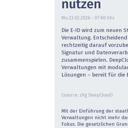
nutzen
» alle News
Gesund
Mo 23.02.2026 - 07:00
Uhr
Block
Die E-ID wird zum neuen S
EU-D
Verwaltung. Entscheidend is
rechtzeitig darauf ­vorzube
XaaS,
Signatur und Datenverar
zusammenspielen. DeepClo
Digita
Verwaltungen mit ­modula
» alle
Lösungen – bereit für die 
(source: zVg DeepCloud)
Mit der Einführung der staatl
Verwaltungen nicht mehr da
Fokus. Die gesetzlichen Grun