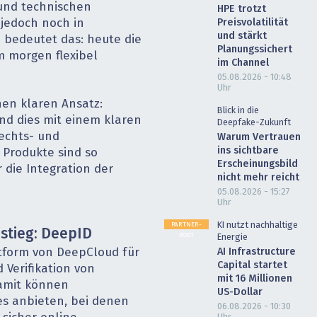
und technischen
HPE trotzt
 jedoch noch in
Preisvolatilität
und stärkt
 bedeutet das: heute die
Planungssichert
m morgen flexibel
im Channel
05.08.2026 - 10:48
Uhr
nen klaren Ansatz:
Blick in die
und dies mit einem klaren
Deepfake-Zukunft
echts- und
Warum Vertrauen
ins sichtbare
Produkte sind so
Erscheinungsbild
r die Integration der
nicht mehr reicht
05.08.2026 - 15:27
Uhr
PARTNER-
KI nutzt nachhaltige
nstieg: DeepID
POST
Energie
AI Infrastructure
ttform von DeepCloud für
Capital startet
d Verifikation von
mit 16 Millionen
amit können
US-Dollar
es anbieten, bei denen
06.08.2026 - 10:30