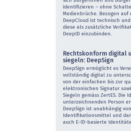
sich Bürgerinnen und Bürger
identifizieren – ohne Schal
Medienbrüche. Bezogen auf di
DeepCloud ist technisch und 
diese als zusätzliche Verifik
DeepID einzubinden.
Rechtskonform digital 
siegeln: DeepSign
DeepSign ermöglicht es Ver
vollständig digital zu unter
von der einfachen bis zur qua
elektronischen Signatur sow
Siegeln gemäss ZertES. Die Id
unterzeichnenden Person erf
DeepSign ist unabhängig vo
Identifikationsmittel und dar
auch E-ID-basierte Identität