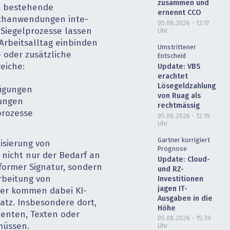
zusammen und
in bestehende
ernennt CCO
achanwendungen inte­
05.08.2026 - 12:17
d Siegelprozesse lassen
Uhr
Arbeitsalltag einbinden
Umstrittener
 oder zusätzliche
Entscheid
eiche:
Update: VBS
erachtet
Lösegeldzahlung
fügungen
von Ruag als
rungen
rechtmässig
rozesse
05.08.2026 - 12:19
Uhr
Gartner korrigiert
isierung von
Prognose
 nicht nur der Bedarf an
Update: Cloud-
former Signatur, sondern
und RZ-
rbeitung von
Investitionen
jagen IT-
ger kommen dabei KI-
Ausgaben in die
atz. Insbesondere dort,
Höhe
enten, Texten oder
05.08.2026 - 15:39
müssen.
Uhr