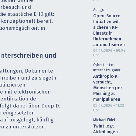
 sicher online
Uhr
terbesuch und
Asago
e staatliche E-ID gilt:
Open-Source-
konzeptionell bereit,
Initiative will
sicheren KI-
ationsmöglichkeit in
Einsatz in
Unternehmen
automatisieren
06.08.2026 - 09:24
unterschreiben und
Uhr
Cybertest mit
Internetzugang
waltungen, Dokumente
Anthropic-KI
schreiben und zu siegeln –
versucht,
lifizierten
Menschen per
ie mit elektronischen
Phishing zu
entifikation der
manipulieren
olgt dabei über DeepID.
05.08.2026 - 11:33
Uhr
m eingesetzten
auf ausgelegt, künftig
Michael Eidel
Twint legt
en zu unterstützen.
Abteilungen