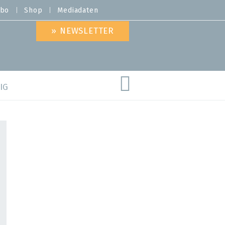
bo
Shop
Mediadaten
» NEWSLETTER
IG
are