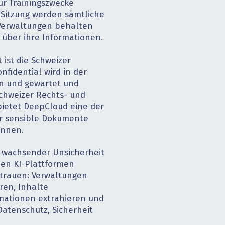
ür Trainingszwecke
 Sitzung werden sämtliche
 Verwaltungen behalten
e über ihre Informationen.
 ist die Schweizer
fidential wird in der
en und gewartet und
Schweizer Rechts- und
ietet DeepCloud eine der
er sensible Dokumente
önnen.
 wachsender Unsicherheit
len KI-Plattformen
rtrauen: Verwaltungen
en, Inhalte
ationen ex­trahieren und
atenschutz, Sicherheit