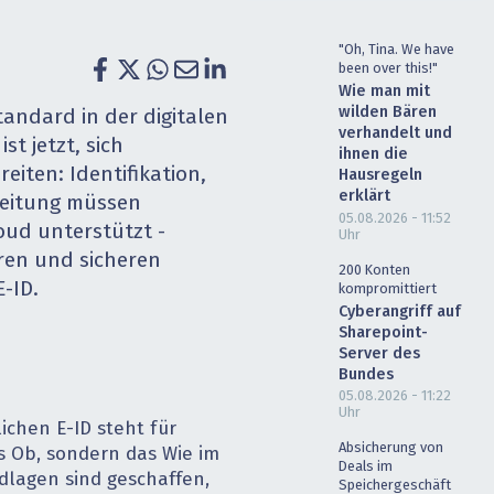
heit wird digital
IT for Health
"Oh, Tina. We have
been over this!"
chain
Artificial Intelligence
Wie man mit
wilden Bären
tandard in der digitalen
SGVO
Finance 2030
verhandelt und
t jetzt, sich
ihnen die
reiten: Identifikation,
Hausregeln
 Managed Services & Co.
Fintech & Insurtech
erklärt
beitung müssen
05.08.2026 - 11:52
ud unterstützt ­
l Banking
Professional AV & Digital Signage
Uhr
ren und sicheren
200 Konten
 Dossiers
» alle Specials
E-ID.
kompromittiert
Cyberangriff auf
Sharepoint-
Server des
Bundes
05.08.2026 - 11:22
Uhr
ichen E-ID steht für
Absicherung von
s Ob, sondern das Wie im
Deals im
dlagen sind geschaffen,
Speichergeschäft