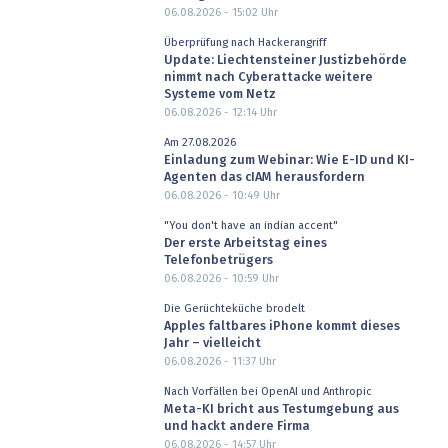
06.08.2026 - 15:02
Uhr
Überprüfung nach Hackerangriff
Update: Liechtensteiner Justizbehörde
nimmt nach Cyberattacke weitere
Systeme vom Netz
06.08.2026 - 12:14
Uhr
Am 27.08.2026
Einladung zum Webinar: Wie E-ID und KI-
Agenten das cIAM herausfordern
06.08.2026 - 10:49
Uhr
"You don't have an indian accent"
Der erste Arbeitstag eines
Telefonbetrügers
06.08.2026 - 10:59
Uhr
Die Gerüchteküche brodelt
Apples faltbares iPhone kommt dieses
Jahr – vielleicht
06.08.2026 - 11:37
Uhr
Nach Vorfällen bei OpenAI und Anthropic
Meta-KI bricht aus Testumgebung aus
und hackt andere Firma
06.08.2026 - 14:57
Uhr