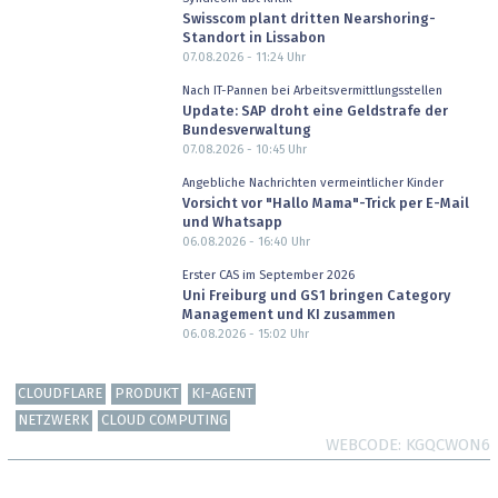
Swisscom plant dritten Nearshoring-
Standort in Lissabon
07.08.2026 - 11:24
Uhr
Nach IT-Pannen bei Arbeitsvermittlungsstellen
Update: SAP droht eine Geldstrafe der
Bundesverwaltung
07.08.2026 - 10:45
Uhr
Angebliche Nachrichten vermeintlicher Kinder
Vorsicht vor "Hallo Mama"-Trick per E-Mail
und Whatsapp
06.08.2026 - 16:40
Uhr
Erster CAS im September 2026
Uni Freiburg und GS1 bringen Category
Management und KI zusammen
06.08.2026 - 15:02
Uhr
CLOUDFLARE
PRODUKT
KI-AGENT
NETZWERK
CLOUD COMPUTING
WEBCODE
KGQCWON6