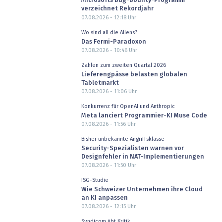
Microsofts Bug-Bounty-Programm
verzeichnet Rekordjahr
07.08.2026 - 12:18
Uhr
Wo sind all die Aliens?
Das Fermi-Paradoxon
07.08.2026 - 10:46
Uhr
Zahlen zum zweiten Quartal 2026
Lieferengpässe belasten globalen
Tabletmarkt
07.08.2026 - 11:06
Uhr
Konkurrenz für OpenAI und Anthropic
Meta lanciert Programmier-KI Muse Code
07.08.2026 - 11:56
Uhr
Bisher unbekannte Angriffsklasse
Security-Spezialisten warnen vor
Designfehler in NAT-Implementierungen
07.08.2026 - 11:50
Uhr
ISG-Studie
Wie Schweizer Unternehmen ihre Cloud
an KI anpassen
07.08.2026 - 12:15
Uhr
Syndicom übt Kritik