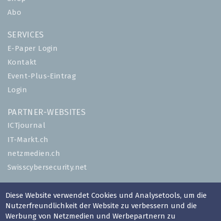
Abo
SERVICES
E-Paper Login
Kontakt
Event-Plus-Eintrag
Login
PARTNER-WEBSITES
ICTjournal
IT-Markt.ch
netzmedien.ch
Swisscybersecurity.net
© NETZMEDIEN AG 2026
Diese Website verwendet Cookies und Analysetools, um die
Impressum
Nutzerfreundlichkeit der Website zu verbessern und die
Werbung von Netzmedien und Werbepartnern zu
AGB