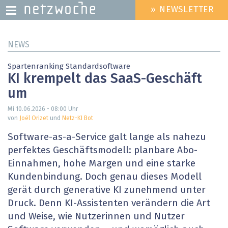
» NEWSLETTER
HEADER
MENU
Direkt
NEWS
zum
Inhalt
Spartenranking Standardsoftware
KI krempelt das SaaS-Geschäft
um
Mi 10.06.2026 - 08:00
Uhr
von
Joël Orizet
und
Netz-KI Bot
Software-as-a-Service galt lange als nahezu
perfektes Geschäftsmodell: planbare Abo-
Einnahmen, hohe Margen und eine starke
Kundenbindung. Doch genau dieses Modell
gerät durch generative KI zunehmend unter
Druck. Denn KI-Assistenten verändern die Art
und Weise, wie Nutzerinnen und Nutzer