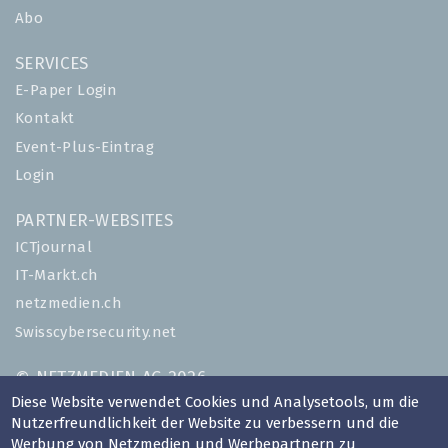
Abo
SERVICES
E-Paper Login
Kontakt
Event-Plus-Eintrag
Login
PARTNER-WEBSITES
ICTjournal
IT-Markt.ch
netzmedien.ch
Swisscybersecurity.net
© NETZMEDIEN AG 2026
Diese Website verwendet Cookies und Analysetools, um die
Impressum
Nutzerfreundlichkeit der Website zu verbessern und die
AGB
Werbung von Netzmedien und Werbepartnern zu