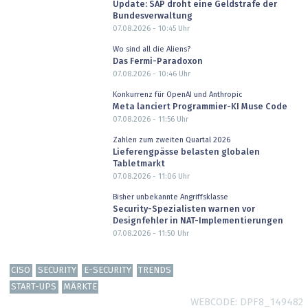
Update: SAP droht eine Geldstrafe der
Bundesverwaltung
07.08.2026 - 10:45
Uhr
Wo sind all die Aliens?
Das Fermi-Paradoxon
07.08.2026 - 10:46
Uhr
Konkurrenz für OpenAI und Anthropic
Meta lanciert Programmier-KI Muse Code
07.08.2026 - 11:56
Uhr
Zahlen zum zweiten Quartal 2026
Lieferengpässe belasten globalen
Tabletmarkt
07.08.2026 - 11:06
Uhr
Bisher unbekannte Angriffsklasse
Security-Spezialisten warnen vor
Designfehler in NAT-Implementierungen
07.08.2026 - 11:50
Uhr
CISO
SECURITY
E-SECURITY
TRENDS
START-UPS
MÄRKTE
WEBCODE
DPF8_149482