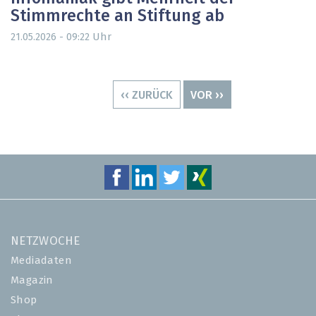
Stimmrechte an Stiftung ab
Uhr
21.05.2026 - 09:22
Seitennummerierung
VORHERIGE
‹‹ ZURÜCK
NÄCHSTE
VOR ››
SEITE
SEITE
NETZWOCHE
Mediadaten
Magazin
Shop