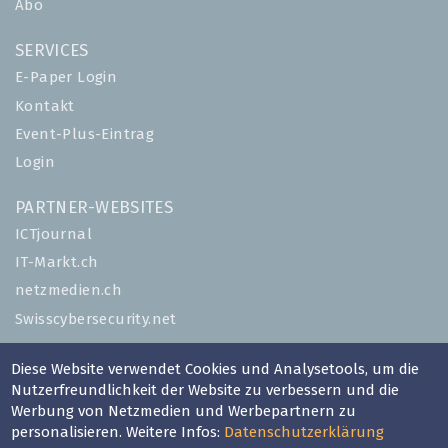
Abo
SERVICES
E-Paper Login
Kontakt
Event-Plus-Eintrag
Login
PARTNER-WEBSITES
ICTjournal
IT-Markt.ch
netzmedien.ch
Swisscybersecurity.net
© NETZMEDIEN AG 2026
Diese Website verwendet Cookies und Analysetools, um die
Nutzerfreundlichkeit der Website zu verbessern und die
Impressum
Werbung von Netzmedien und Werbepartnern zu
AGB
personalisieren. Weitere Infos:
Datenschutzerklärung
Nutzungsbestimmungen