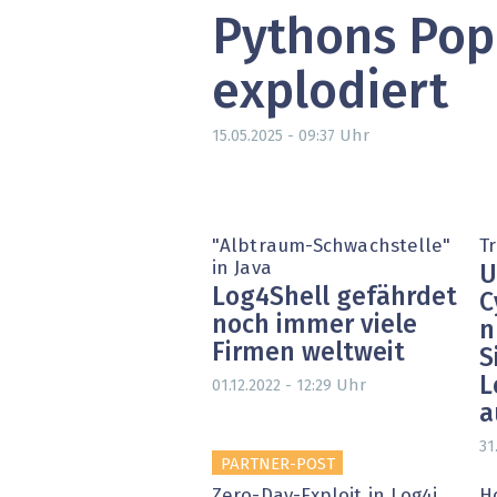
Pythons Pop
» alle News
Gesund
Block
explodiert
EU-D
Uhr
15.05.2025 - 09:37
XaaS,
Digita
"Albtraum-Schwachstelle"
T
in Java
U
» alle
Log4Shell gefährdet
C
noch immer viele
n
Firmen weltweit
S
L
Uhr
01.12.2022 - 12:29
a
31
PARTNER-POST
Zero-Day-Exploit in Log4j
H