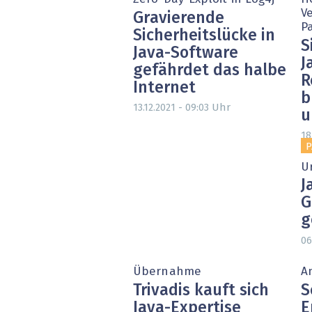
V
Gravierende
P
Sicherheitslücke in
S
Java-Software
J
gefährdet das halbe
R
Internet
b
Uhr
13.12.2021 - 09:03
u
18
P
U
J
G
g
06
Übernahme
A
Trivadis kauft sich
S
Java-Expertise
E