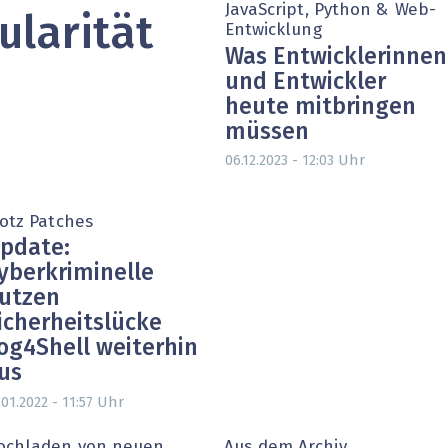
JavaScript, Python & Web-
ularität
heit wird digital
IT for Health
Entwicklung
Was Entwicklerinnen
chain
Artificial Intelligence
und Entwickler
heute mitbringen
SGVO
Finance 2030
müssen
Uhr
06.12.2023 - 12:03
 Managed Services & Co.
Fintech & Insurtech
l Banking
Professional AV & Digital Signage
rotz Patches
pdate:
 Dossiers
» alle Specials
yberkriminelle
utzen
icherheitslücke
og4Shell weiterhin
us
Uhr
.01.2022 - 11:57
ochladen von neuen
Aus dem Archiv