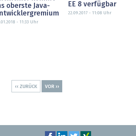
EE 8 verfügbar
ns oberste Java-
ntwicklergremium
Uhr
22.09.2017 - 11:08
Uhr
.01.2018 - 11:33
VORHERIGE
‹‹ ZURÜCK
NÄCHSTE
VOR ››
SEITE
SEITE