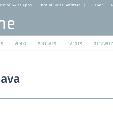
est of Swiss Apps
Best of Swiss Software
E-Paper
A
RS
VIDEO
SPECIALS
EVENTS
NETZWITZ
f Swiss Web
Swiss Digital Ranking
Best of Swiss Web
f Swiss Apps
Datacenter
Best of Swiss Apps
Java
f Swiss Software
Cybersecurity
Best of Swiss Softw
/4 Hana
IT for Gov
tswelten
Cloud & Managed Services