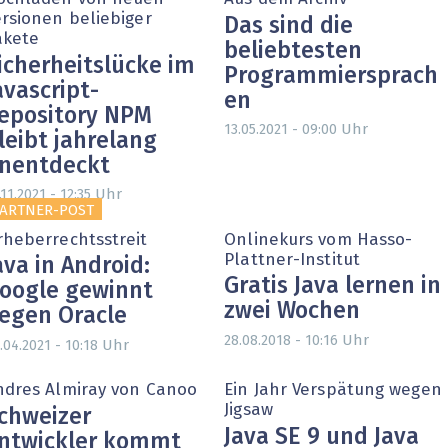
ersionen beliebiger
Das sind die
akete
beliebtesten
icherheitslücke im
Programmiersprach
avascript-
en
epository NPM
Uhr
13.05.2021 - 09:00
leibt jahrelang
nentdeckt
Uhr
.11.2021 - 12:35
ARTNER-POST
rheberrechtsstreit
Onlinekurs vom Hasso-
Plattner-Institut
ava in Android:
Gratis Java lernen in
oogle gewinnt
zwei Wochen
egen Oracle
Uhr
28.08.2018 - 10:16
Uhr
.04.2021 - 10:18
ndres Almiray von Canoo
Ein Jahr Verspätung wegen
Jigsaw
chweizer
Java SE 9 und Java
ntwickler kommt