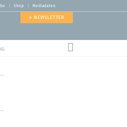
bo
Shop
Mediadaten
» NEWSLETTER
IG
are