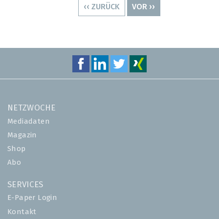
VORHERIGE
‹‹ ZURÜCK
NÄCHSTE
VOR ››
SEITE
SEITE
NETZWOCHE
Mediadaten
Magazin
Shop
Abo
SERVICES
E-Paper Login
Kontakt