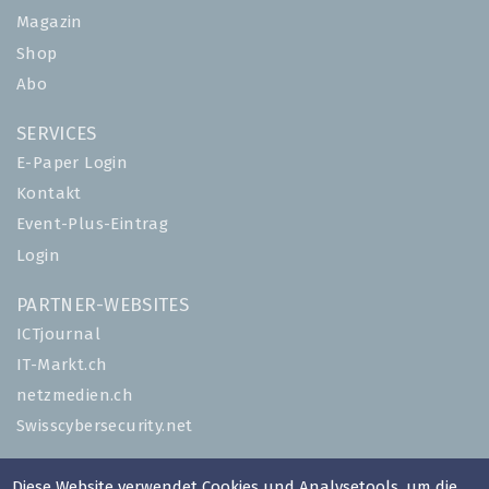
Magazin
Shop
Abo
SERVICES
E-Paper Login
Kontakt
Event-Plus-Eintrag
Login
PARTNER-WEBSITES
ICTjournal
IT-Markt.ch
netzmedien.ch
Swisscybersecurity.net
© NETZMEDIEN AG 2026
Diese Website verwendet Cookies und Analysetools, um die