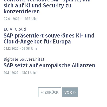
sich auf KI und Security zu
konzentrieren
Uhr
09.01.2026 - 11:57
EU AI Cloud
SAP präsentiert souveränes KI- und
Cloud-Angebot für Europa
Uhr
01.12.2025 - 08:58
Digitale Souveränität
SAP setzt auf europäische Allianzen
Uhr
20.11.2025 - 15:21
Seitennummerierung
VORHERIGE
‹‹ ZURÜCK
NÄCHSTE
VOR ››
SEITE
SEITE