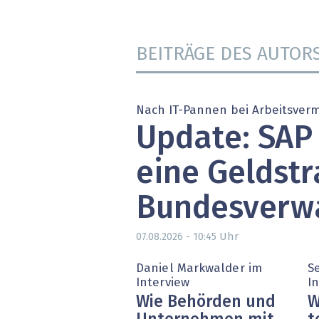
» alle News
Gesund
Block
BEITRÄGE DES AUTOR
EU-D
Nach IT-Pannen bei Arbeitsverm
XaaS,
Update: SAP
Digita
eine Geldstr
» alle
Bundesverw
Uhr
07.08.2026 - 10:45
Daniel Markwalder im
S
Interview
I
Wie Behörden und
W