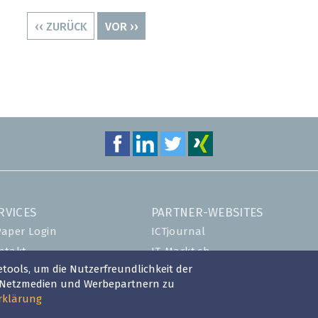
VORHERIGE
‹‹ ZURÜCK
NÄCHSTE
VOR ››
SEITE
SEITE
RVICES
PARTNER-WEBSITES
Paper Login
ICTjournal
ntakt
IT-Markt.ch
tools, um die Nutzerfreundlichkeit der
ent-Plus-Eintrag
netzmedien.ch
n Netzmedien und Werbepartnern zu
gin
Swisscybersecurity.net
rklärung