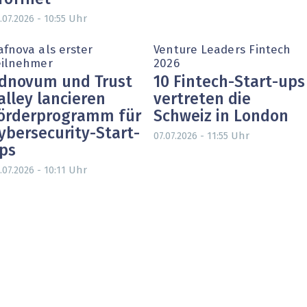
Uhr
.07.2026 - 10:55
afnova als erster
Venture Leaders Fintech
eilnehmer
2026
dnovum und Trust
10 Fintech-Start-ups
alley lancieren
vertreten die
örderprogramm für
Schweiz in London
ybersecurity-Start-
Uhr
07.07.2026 - 11:55
ps
Uhr
.07.2026 - 10:11