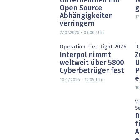
Unternehmen mit
t
Open Source
g
Abhängigkeiten
12
verringern
Uhr
27.07.2026 - 09:00
Operation First Light 2026
Da
Interpol nimmt
Z
weltweit über 5800
U
Cyberbetrüger fest
P
e
Uhr
10.07.2026 - 12:05
10
Vo
S
D
f
A
e