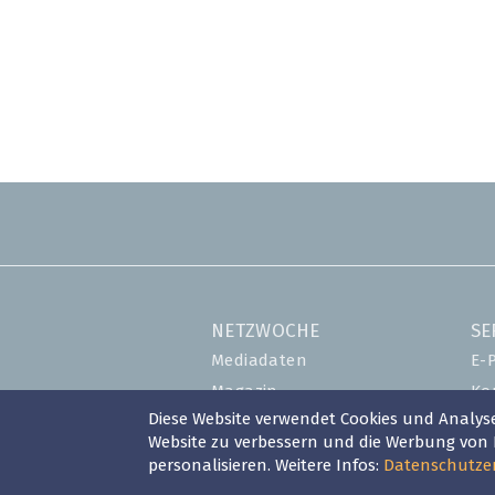
Seitennummerierung
NETZWOCHE
SE
Mediadaten
E-
Magazin
Ko
Diese Website verwendet Cookies und Analyse
Shop
Ev
Website zu verbessern und die Werbung vo
Abo
Lo
personalisieren. Weitere Infos:
Datenschutze