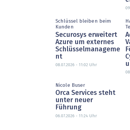
09
Schlüssel bleiben beim
H
Kunden
T
Securosys erweitert
A
Azure um externes
V
Schlüsselmanageme
F
nt
C
u
Uhr
08.07.2026 - 11:02
08
Nicole Buser
Orca Services steht
unter neuer
Führung
Uhr
06.07.2026 - 11:24