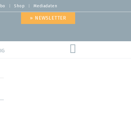
bo
Shop
Mediadaten
» NEWSLETTER
IG
are