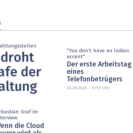
heit wird digital
IT for Health
chain
Artificial Intelligence
S
SGVO
Finance 2030
ittlungsstellen
 Managed Services & Co.
Fintech & Insurtech
"You don't have an indian
 droht
accent"
l Banking
Professional AV & Digital Signage
Der erste Arbeitstag
afe der
eines
 Dossiers
» alle Specials
Telefonbetrügers
altung
Uhr
06.08.2026 - 10:59
ebastian Graf im
nterview
enn die Cloud