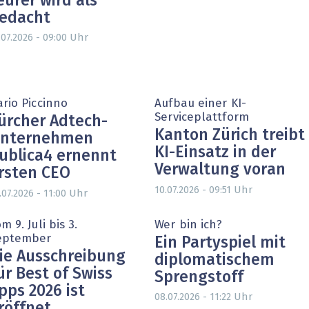
eurer wird als
edacht
Uhr
.07.2026 - 09:00
rio Piccinno
Aufbau einer KI-
Serviceplattform
ürcher Adtech-
Kanton Zürich treibt
nternehmen
KI-Einsatz in der
ublica4 ernennt
Verwaltung voran
rsten CEO
Uhr
10.07.2026 - 09:51
Uhr
.07.2026 - 11:00
m 9. Juli bis 3.
Wer bin ich?
eptember
Ein Partyspiel mit
ie Ausschreibung
diplomatischem
ür Best of Swiss
Sprengstoff
pps 2026 ist
Uhr
08.07.2026 - 11:22
röffnet