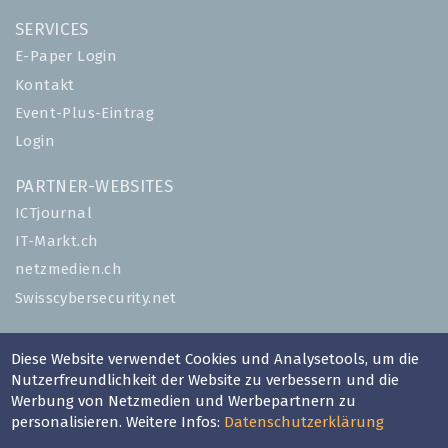
SERVICES
E-Paper Login
Kontakt
Event-Plus-Eintrag
Login
PARTNER-WEBSITES
ICTjournal
IT-Markt.ch
netzmedien.ch
Swisscybersecurity.net
© NETZMEDIEN AG 2026
Diese Website verwendet Cookies und Analysetools, um die
Impressum
Nutzerfreundlichkeit der Website zu verbessern und die
AGB
Werbung von Netzmedien und Werbepartnern zu
personalisieren. Weitere Infos:
Datenschutzerklärung
Nutzungsbestimmungen