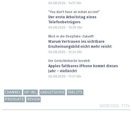
06.08.2026 - 14:57
Uhr
"You don't have an indian accent"
Der erste Arbeitstag eines
Telefonbetrügers
06.08.2026 - 10:59
Uhr
Blick in die Deepfake-Zukunft
Warum Vertrauen ins sichtbare
Erscheinungsbild nicht mehr reicht
06.08.2026 - 12:24
Uhr
Die Gerüchteküche brodelt
Apples faltbares iPhone kommt dieses
Jahr – vielleicht
06.08.2026 - 11:37
Uhr
CHANNEL
HP INC.
GADGETGUIDE
TABLETS
PRODUKTE
REVIEW
WEBCODE
7174