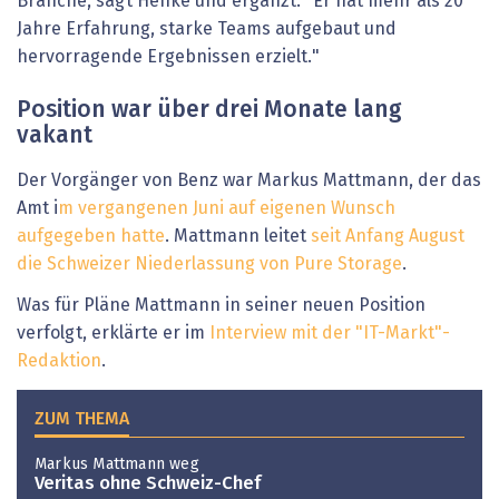
Branche, sagt Henke und ergänzt: "Er hat mehr als 20
Jahre Erfahrung, starke Teams aufgebaut und
hervorragende Ergebnissen erzielt."
Position war über drei Monate lang
vakant
Der Vorgänger von Benz war Markus Mattmann, der das
Amt i
m vergangenen Juni auf eigenen Wunsch
aufgegeben hatte
. Mattmann leitet
seit Anfang August
die Schweizer Niederlassung von Pure Storage
.
Was für Pläne Mattmann in seiner neuen Position
verfolgt, erklärte er im
Interview mit der "IT-Markt"-
Redaktion
.
ZUM THEMA
Markus Mattmann weg
Veritas ohne Schweiz-Chef