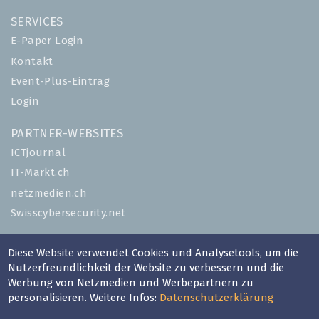
SERVICES
E-Paper Login
Kontakt
Event-Plus-Eintrag
Login
PARTNER-WEBSITES
ICTjournal
IT-Markt.ch
netzmedien.ch
Swisscybersecurity.net
© NETZMEDIEN AG 2026
Diese Website verwendet Cookies und Analysetools, um die
Impressum
Nutzerfreundlichkeit der Website zu verbessern und die
Werbung von Netzmedien und Werbepartnern zu
AGB
personalisieren. Weitere Infos:
Datenschutzerklärung
Nutzungsbestimmungen