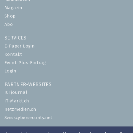
Magazin
Shop
Abo
SERVICES
E-Paper Login
Kontakt
Event-Plus-Eintrag
Login
PARTNER-WEBSITES
ICTjournal
IT-Markt.ch
netzmedien.ch
Swisscybersecurity.net
© NETZMEDIEN AG 2026