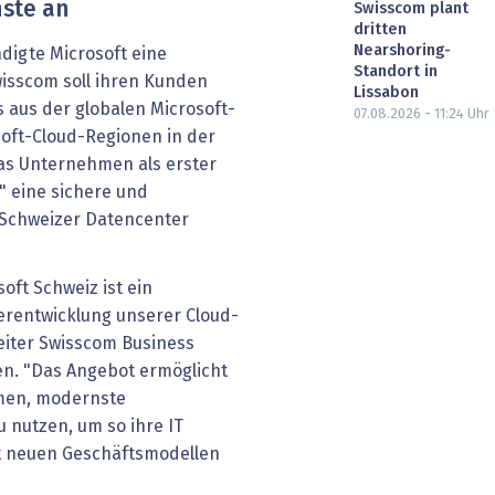
nste an
Swisscom plant
dritten
Nearshoring-
digte Microsoft eine
Standort in
wisscom soll ihren Kunden
Lissabon
 aus der globalen Microsoft-
07.08.2026 - 11:24
Uhr
soft-Cloud-Regionen in der
as Unternehmen als erster
" eine sichere und
 Schweizer Datencenter
oft Schweiz ist ein
terentwicklung unserer Cloud-
Leiter Swisscom Business
ren. "Das Angebot ermöglicht
men, modernste
 nutzen, um so ihre IT
it neuen Geschäftsmodellen