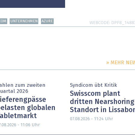
COM
UNTERNEHMEN
AZURE
WEBCODE
DPF8_1488
» MEHR NE
ahlen zum zweiten
Syndicom übt Kritik
uartal 2026
Swisscom plant
ieferengpässe
dritten Nearshoring
elasten globalen
Standort in Lissabo
abletmarkt
Uhr
07.08.2026 - 11:24
Uhr
7.08.2026 - 11:06