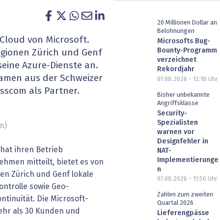
heit wird digital
IT for Health
20 Millionen Dollar an
Belohnungen
chain
Artificial Intelligence
r Cloud von Microsoft.
Microsofts Bug-
Bounty-Programm
gionen Zürich und Genf
SGVO
Finance 2030
verzeichnet
eine Azure-Dienste an.
Rekordjahr
amen aus der Schweizer
07.08.2026 - 12:18
Uhr
 Managed Services & Co.
Fintech & Insurtech
sscom als Partner.
Bisher unbekannte
Angriffsklasse
l Banking
Professional AV & Digital Signage
Security-
Spezialisten
m)
 Dossiers
» alle Specials
warnen vor
Designfehler in
hat ihren Betrieb
NAT-
Implementierunge
men mitteilt, bietet es von
n
en Zürich und Genf lokale
07.08.2026 - 11:50
Uhr
ontrolle sowie Geo-
Zahlen zum zweiten
tinuität. Die Microsoft-
Quartal 2026
mehr als 30 Kunden und
Lieferengpässe