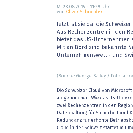
» alle News
Gesund
Mi 28.08.2019 - 11:29
Uhr
von
Oliver Schneider
Block
Jetzt ist sie da: die Schweize
Aus Rechenzentren in den Re
EU-D
bietet das US-Unternehmen s
Mit an Bord sind bekannte N
XaaS,
Unternehmenswelt - und Swi
Digita
(Source: George Bailey / Fotolia.co
» alle
Die Schweizer Cloud von Microsoft 
aufgenommen. Wie das US-Unterneh
zwei Rechenzentren in den Region
Datenhaltung für Sicherheit und K
Redundanz für erhöhte Betriebskon
Cloud in der Schweiz startet mit 