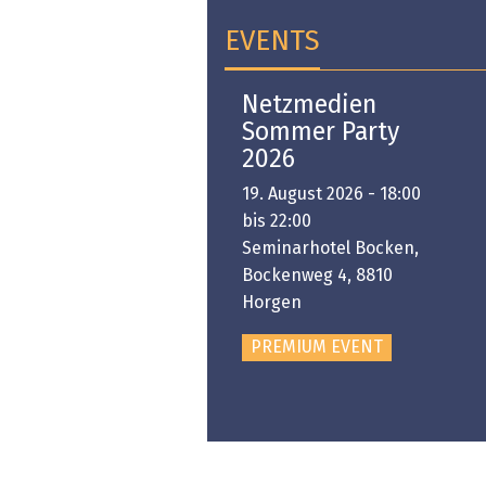
EVENTS
Open-i 2026 | The
Netzmedien
Swiss Innovation
Sommer Party
Platform
2026
6. November 2026 -
19. August 2026 - 18:00
:00 bis 18:00
bis 22:00
ongresshaus Zürich
Seminarhotel Bocken,
Bockenweg 4, 8810
PREMIUM EVENT
Horgen
PREMIUM EVENT