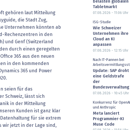
belasten globalen
Tabletmarkt
t gehören laut Mitteilung
07.08.2026 - 11:06
Uhr
kyguide, die Stadt Zug,
ISG-Studie
iese Unternehmen könnten ab
Wie Schweizer
Unternehmen ihre
oud-Rechenzentren in den
Cloud an KI
h) und Genf (Switzerland
anpassen
den durch einen geregelten
07.08.2026 - 12:15
Uhr
Office 365 aus den neuen
Nach IT-Pannen bei
ollen in den kommenden
Arbeitsvermittlungsst
 Dynamics 365 und Power
Update: SAP droht
eine Geldstrafe
020.
der
Bundesverwaltung
n seien für das
07.08.2026 - 10:45
Uhr
r Schweiz, lässt sich
Konkurrenz für OpenA
nik in der Mitteilung
und Anthropic
unseren Kunden ist ganz klar
Meta lanciert
Datenhaltung für sie extrem
Programmier-KI
Muse Code
s wir jetzt in der Lage sind,