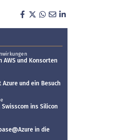
enwirkungen
on AWS und Konsorten
t Azure und ein Besuch
ge
Swisscom ins Silicon
abase@Azure in die