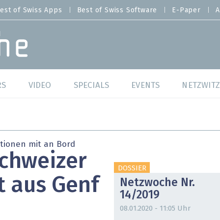
est of Swiss Apps
Best of Swiss Software
E-Paper
A
RS
VIDEO
SPECIALS
EVENTS
NETZWITZ
f Swiss Web
Swiss Digital Ranking
Best of Swiss Web
f Swiss Apps
Datacenter
Best of Swiss Apps
tionen mit an Bord
Schweizer
f Swiss Software
Cybersecurity
Best of Swiss Softw
DOSSIER
t aus Genf
Netzwoche Nr.
/4 Hana
IT for Gov
14/2019
tswelten
Cloud & Managed Services
08.01.2020 - 11:05 Uhr