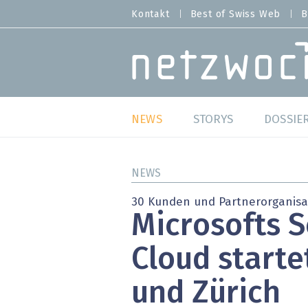
Direkt
Kontakt
Best of Swiss Web
B
HEADER
zum
MENU
Inhalt
MAIN NAVIGATION
NEWS
STORYS
DOSSIE
Live
Best o
NEWS
Wild Card
Best o
30 Kunden und Partnerorganisa
Microsofts 
Studien
Best o
Cloud starte
Meinungen
SAP S
und Zürich
Hands-on
Arbei