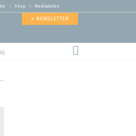
bo
Shop
Mediadaten
» NEWSLETTER
IG
are