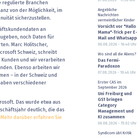
07.08.2026 - 11:56
Uhr
e regulierte Branchen
anz von der Möglichkeit, im
Angebliche
Nachrichten
nuität sicherzustellen.
vermeintlicher Kinder
Vorsicht vor "Hallo
häftskundendaten an
Mama"-Trick per E
zugeben, noch Daten für
Mail und Whatsapp
en. Marc Holitscher,
06.08.2026 - 16:40
Uhr
crosoft Schweiz, schreibt
Wo sind all die Aliens?
 Kunden und wir verarbeiten
Das Fermi-
Paradoxon
nden. Ebenso arbeiten wir
07.08.2026 - 10:46
Uhr
men – in der Schweiz und
Erster CAS im
rgaben verschiedener
September 2026
Uni Freiburg und
GS1 bringen
crosoft. Das wurde etwa aus
Category
chäftsjahr deutlich, die das
Management und
KI zusammen
.
Mehr darüber erfahren Sie
06.08.2026 - 15:02
Uhr
Syndicom übt Kritik