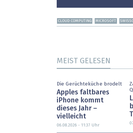
CLOUD COMPUTING
MICROSOFT
SWISS
MEIST GELESEN
Die Gerüchteküche brodelt
Z
Q
Apples faltbares
L
iPhone kommt
b
dieses Jahr –
T
vielleicht
0
Uhr
06.08.2026 - 11:37