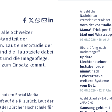
heit wird digital
IT for Health
Angebliche
Nachrichten
chain
Artificial Intelligence
vermeintlicher Kinder
Vorsicht vor "Hallo
SGVO
Finance 2030
Mama"-Trick per E
h alle Schweizer
Mail und Whatsapp
standteil der
06.08.2026 - 16:40
Uhr
 Managed Services & Co.
Fintech & Insurtech
 Laut einer Studie der
Überprüfung nach
ind die Hauptziele dabei
Hackerangriff
l Banking
Professional AV & Digital Signage
Update:
t und die Imagepflege,
Liechtensteiner
r zum Einsatz kommt.
 Dossiers
» alle Specials
Justizbehörde
nimmt nach
Cyberattacke
weitere Systeme
vom Netz
06.08.2026 - 12:14
Uhr
n nutzen Social Media
Ausblick auf zHBM und
ft auf die KI zurück. Laut der
zNAND-O
 der Zürcher Hochschule für
Samsung geht mit