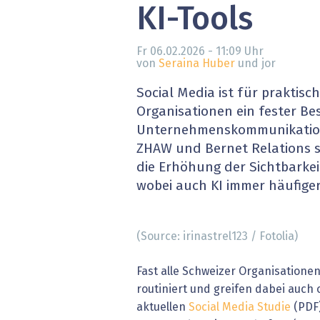
KI-Tools
» alle News
Gesund
Block
Fr 06.02.2026 - 11:09
Uhr
von
Seraina Huber
und jor
EU-D
Social Media ist für praktisc
Organisationen ein fester Be
XaaS,
Unternehmenskommunikation.
ZHAW und Bernet Relations s
Digita
die Erhöhung der Sichtbarkei
wobei auch KI immer häufige
» alle
(Source: irinastrel123 / Fotolia)
Fast alle Schweizer Organisatione
routiniert und greifen dabei auch o
aktuellen
Social Media Studie
(PDF)