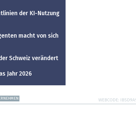
tlinien der KI-Nutzung
genten macht von sich
 der Schweiz verändert
as Jahr 2026
ERNEHMEN
WEBCODE
IBSD9A