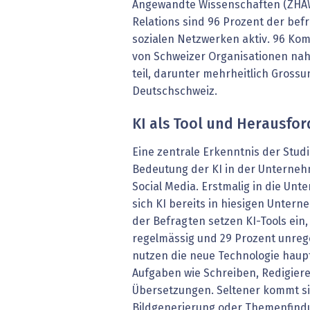
Angewandte Wissenschaften (ZHAW
Relations sind 96 Prozent der bef
sozialen Netzwerken aktiv. 96 Ko
von Schweizer Organisationen na
teil, darunter mehrheitlich Gros
Deutschschweiz.
KI als Tool und Herausfo
Eine zentrale Erkenntnis der Stud
Bedeutung der KI in der Untern
Social Media. Erstmalig in die Un
sich KI bereits in hiesigen Untern
der Befragten setzen KI-Tools ein
regelmässig und 29 Prozent unreg
nutzen die neue Technologie haupt
Aufgaben wie Schreiben, Redigie
Übersetzungen. Seltener kommt si
Bildgenerierung oder Themenfind