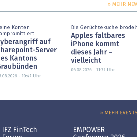
» MEHR NE
eine Konten
Die Gerüchteküche brodel
ompromittiert
Apples faltbares
yberangriff auf
iPhone kommt
harepoint-Server
dieses Jahr –
es Kantons
vielleicht
Graubünden
Uhr
06.08.2026 - 11:37
Uhr
6.08.2026 - 10:47
» MEHR EVENT
IFZ FinTech
EMPOWER