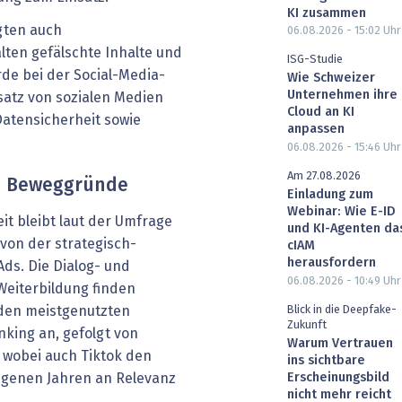
KI zusammen
agten auch
06.08.2026 - 15:02
Uhr
lten gefälschte Inhalte und
ISG-Studie
rde bei der Social-Media-
Wie Schweizer
Unternehmen ihre
satz von sozialen Medien
Cloud an KI
Datensicherheit sowie
anpassen
06.08.2026 - 15:46
Uhr
Am 27.08.2026
d Beweggründe
Einladung zum
Webinar: Wie E-ID
eit bleibt laut der Umfrage
und KI-Agenten da
von der strategisch-
cIAM
herausfordern
Ads. Die Dialog- und
06.08.2026 - 10:49
Uhr
Weiterbildung finden
Blick in die Deepfake-
 den meistgenutzten
Zukunft
nking an, gefolgt von
Warum Vertrauen
 wobei auch Tiktok den
ins sichtbare
Erscheinungsbild
ngenen Jahren an Relevanz
nicht mehr reicht