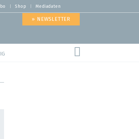
bo
Shop
Mediadaten
» NEWSLETTER
IG
are