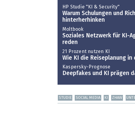
HP Studie "KI & Security"
Warum Schulungen und Rich
hinterherhinken
Moltbook
Soziales Netzwerk für KI-A
reden
21 Prozent nutzen KI
Wie KI die Reiseplanung in
Kaspersky-Prognose
Deepfakes und KI prägen d
STUDIE
SOCIAL MEDIA
KI
ZHAW
UNT