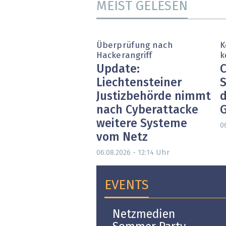
MEIST GELESEN
Überprüfung nach
K
Hackerangriff
k
Update:
C
Liechtensteiner
S
Justizbehörde nimmt
d
nach Cyberattacke
weitere Systeme
0
vom Netz
Uhr
06.08.2026 - 12:14
EVENTS
Open-i 2026 | The
Netzmedien