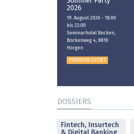
Swiss Innovation
Sommer Party
Platform
2026
6. November 2026 -
19. August 2026 - 18:00
:00 bis 18:00
bis 22:00
ongresshaus Zürich
Seminarhotel Bocken,
Bockenweg 4, 8810
PREMIUM EVENT
Horgen
PREMIUM EVENT
DOSSIERS
DOSSIER
Fintech, Insurtech
& Digital Banking