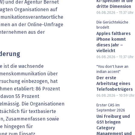
KI-Speicher in die
) und der Agentur Bernet
dritte Dimension
ragten Organisationen auf
06.08.2026 - 11:37
Uhr
mmunikationsverantwortliche
Die Gerüchteküche
hmen an der Online-Umfrage
brodelt
sunternehmen aus der
Apples faltbares
iPhone kommt
dieses Jahr –
vielleicht
rderung
06.08.2026 - 11:37
Uhr
ie ist die wachsende
"You don't have an
indian accent"
ehmenskommunikation über
Der erste
tersuchung einbezogen, hat
Arbeitstag eines
ehmen etabliert: 86 Prozent
Telefonbetrügers
06.08.2026 - 10:59
Uhr
, davon 55 Prozent
elmässig. Die Organisationen
Erster CAS im
September 2026
sächlich für textbasierte
Uni Freiburg und
ren, Zusammenfassen sowie
GS1 bringen
e hingegen für
Category
Management und
ung zum Einsatz.