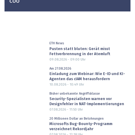
COO
ETH News
Pusten statt bluten: Gerät misst
Fettverbrennung in der Atemluft
09.08.2026 - 09:00
Uhr
Am 27.08.2026
Einladung zum Webinar: Wie E-ID und KI-
Agenten das cIAM herausfordern
10.08.2026 - 10:49
Uhr
Bisher unbekannte Angriffsklasse
Security-Spezialisten warnen vor
Designfehler in NAT-Implementierungen
07.08.2026 - 11:50
Uhr
20 Millionen Dollar an Belohnungen
Microsofts Bug-Bounty-Programm
verzeichnet Rekordjahr
07.08.2026 - 12:18
Uhr