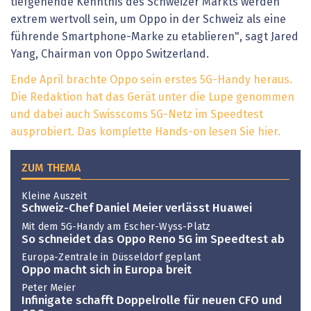
tiefgehende Kenntnis des Schweizer Markts werden
extrem wertvoll sein, um Oppo in der Schweiz als eine
führende Smartphone-Marke zu etablieren", sagt Jared
Yang, Chairman von Oppo Switzerland.
Ende April brachte Oppo sein erstes 5G-Handy heraus.
Die Redaktion hat das Gerät unter die Lupe genommen
und dabei auch Swisscoms 5G-Netz im Speedtest
ausprobiert. Das komplette Hands-on lesen Sie hier.
ZUM THEMA
Kleine Auszeit
Schweiz-Chef Daniel Meier verlässt Huawei
Mit dem 5G-Handy am Escher-Wyss-Platz
So schneidet das Oppo Reno 5G im Speedtest ab
Europa-Zentrale in Düsseldorf geplant
Oppo macht sich in Europa breit
Peter Meier
Infinigate schafft Doppelrolle für neuen CFO und