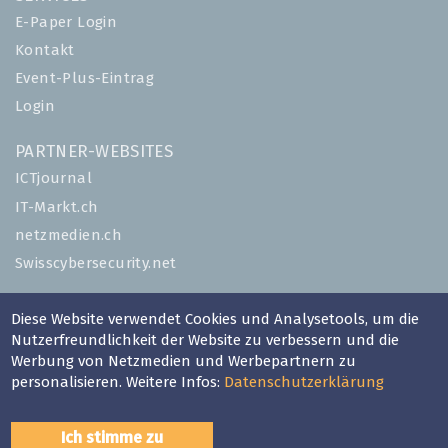
E-Paper Login
Kontakt
Event-Plus-Eintrag
Login
PARTNER-WEBSITES
ICTjournal
IT-Markt.ch
netzmedien.ch
Swisscybersecurity.net
© NETZMEDIEN AG 2026
Diese Website verwendet Cookies und Analysetools, um die
Impressum
Nutzerfreundlichkeit der Website zu verbessern und die
Werbung von Netzmedien und Werbepartnern zu
AGB
personalisieren. Weitere Infos:
Datenschutzerklärung
Nutzungsbestimmungen
Datenschutzerklärung
Ich stimme zu