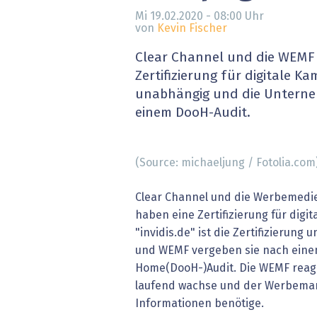
» alle News
Gesund
Mi 19.02.2020 - 08:00
Uhr
von
Kevin Fischer
Block
Clear Channel und die WEMF 
Zertifizierung für digitale Ka
EU-D
unabhängig und die Unterne
einem DooH-Audit.
XaaS,
Digita
(Source: michaeljung / Fotolia.com
» alle
Clear Channel und die Werbemedi
haben eine Zertifizierung für digi
"invidis.de" ist die Zertifizierung
und WEMF vergeben sie nach einem
Home(DooH-)Audit. Die WEMF reagi
laufend wachse und der Werbemar
Informationen benötige.