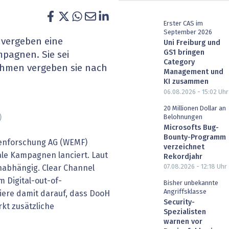
heit wird digital
IT for Health
Erster CAS im
September 2026
chain
Artificial Intelligence
vergeben eine
Uni Freiburg und
GS1 bringen
mpagnen. Sie sei
SGVO
Finance 2030
Category
hmen vergeben sie nach
Management und
KI zusammen
 Managed Services & Co.
Fintech & Insurtech
06.08.2026 - 15:02
Uhr
l Banking
Professional AV & Digital Signage
20 Millionen Dollar an
)
Belohnungen
Microsofts Bug-
 Dossiers
» alle Specials
Bounty-Programm
enforschung AG (WEMF)
verzeichnet
tale Kampagnen lanciert. Laut
Rekordjahr
07.08.2026 - 12:18
Uhr
 unabhängig. Clear Channel
 Digital-out-of-
Bisher unbekannte
Angriffsklasse
ere damit darauf, dass DooH
Security-
kt zusätzliche
Spezialisten
warnen vor