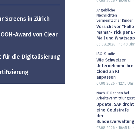
07.08.2026 - 10:46
Uhr
Angebliche
Nachrichten
r Screens in Zürich
vermeintlicher Kinder
Vorsicht vor "Hallo
Mama"-Trick per E
DOOH-Award von Clear
Mail und Whatsapp
06.08.2026 - 16:40
Uhr
ISG-Studie
 für die Digitalisierung
Wie Schweizer
Unternehmen ihre
Cloud an KI
tifizierung
anpassen
07.08.2026 - 12:15
Uhr
Nach IT-Pannen bei
Arbeitsvermittlungsst
Update: SAP droht
eine Geldstrafe
der
Bundesverwaltung
07.08.2026 - 10:45
Uhr