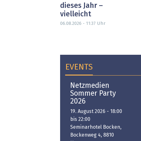
dieses Jahr –
vielleicht
Uhr
06.08.2026 - 11:37
EVENTS
Open-i 2026 | The
Netzmedien
Swiss Innovation
Sommer Party
Platform
2026
6. November 2026 -
19. August 2026 - 18:00
:00 bis 18:00
bis 22:00
ongresshaus Zürich
Seminarhotel Bocken,
Bockenweg 4, 8810
PREMIUM EVENT