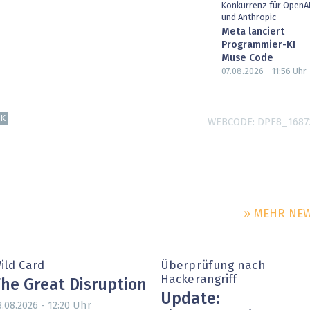
Konkurrenz für OpenA
und Anthropic
Meta lanciert
Programmier-KI
Muse Code
07.08.2026 - 11:56
Uhr
NK
WEBCODE
DPF8_1687
» MEHR NE
ild Card
Überprüfung nach
Hackerangriff
he Great Disruption
Update:
Uhr
3.08.2026 - 12:20