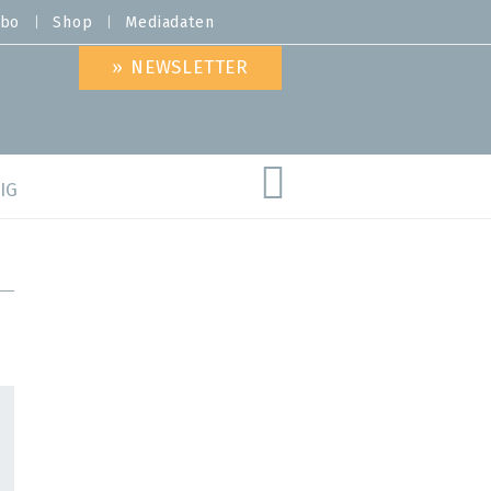
bo
Shop
Mediadaten
» NEWSLETTER
IG
are