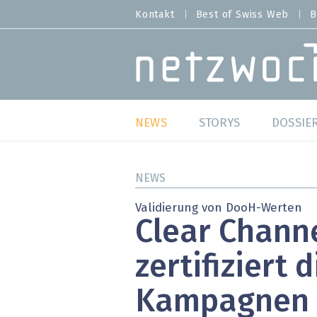
Direkt
Kontakt
Best of Swiss Web
B
HEADER
zum
MENU
Inhalt
MAIN NAVIGATION
NEWS
STORYS
DOSSIE
Live
Best o
NEWS
Wild Card
Best o
Validierung von DooH-Werten
Clear Chann
Studien
Best o
zertifiziert d
Meinungen
SAP S
Kampagnen
Hands-on
Arbei