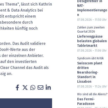
Designfehler in
ales Thema", lässt sich Kathrin
NAT-
nt & Data Analytics bei
Implementierunge
n
udit entspricht einem
07.08.2026 - 11:50
Uhr
nsbesondere durch
Zahlen zum zweiten
keiten künftig noch
Quartal 2026
Lieferengpässe
belasten globalen
orden. Das Audit validiere
Tabletmarkt
 DooH-Werte aus der
07.08.2026 - 11:06
Uhr
 der einzelnen Anbieter.
Syndicom übt Kritik
 auf den investierten
Swisscom plant
Clear Channel das Audit als
dritten
Nearshoring-
sig an.
Standort in
Lissabon
07.08.2026 - 11:24
Uhr
Wo sind all die Aliens?
Das Fermi-
Paradoxon