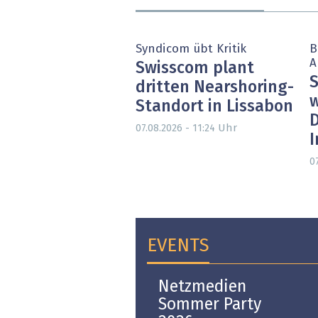
Syndicom übt Kritik
B
A
Swisscom plant
S
dritten Nearshoring-
w
Standort in Lissabon
D
Uhr
07.08.2026 - 11:24
07
EVENTS
Open-i 2026 | The
Netzmedien
Swiss Innovation
Sommer Party