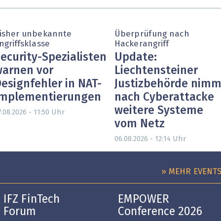
isher unbekannte
Überprüfung nach
ngriffsklasse
Hackerangriff
ecurity-Spezialisten
Update:
arnen vor
Liechtensteiner
esignfehler in NAT-
Justizbehörde nimm
Implementierungen
nach Cyberattacke
weitere Systeme
Uhr
.08.2026 - 11:50
vom Netz
Uhr
06.08.2026 - 12:14
» MEHR EVENT
IFZ FinTech
EMPOWER
Forum
Conference 2026