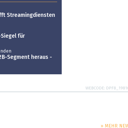
fft Streamingdiensten
Siegel für
unden
B2B-Segment heraus -
WEBCODE
DPF8_1981
» MEHR NE