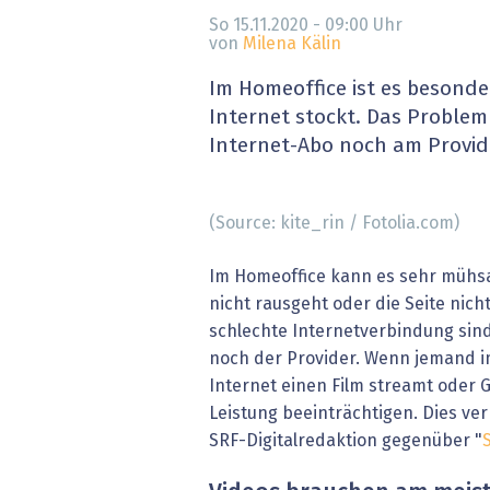
» alle News
Gesund
So 15.11.2020 - 09:00
Uhr
von
Milena Kälin
Block
Im Homeoffice ist es beson
Internet stockt. Das Problem
EU-D
Internet-Abo noch am Provid
XaaS,
(Source: kite_rin / Fotolia.com)
Digita
Im Homeoffice kann es sehr mühsa
» alle
nicht rausgeht oder die Seite nicht
schlechte Internetverbindung sin
noch der Provider. Wenn jemand i
Internet einen Film streamt oder G
Leistung beeinträchtigen. Dies ve
SRF-Digitalredaktion gegenüber "