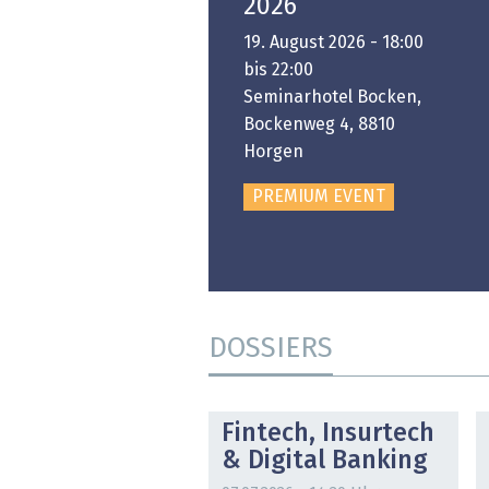
Platform
2026
6. November 2026 -
19. August 2026 - 18:00
:00 bis 18:00
bis 22:00
ongresshaus Zürich
Seminarhotel Bocken,
Bockenweg 4, 8810
PREMIUM EVENT
Horgen
PREMIUM EVENT
DOSSIERS
DOSSIER
Fintech, Insurtech
& Digital Banking