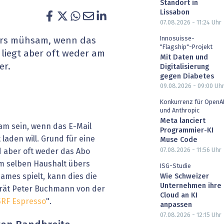
Standort in
heit wird digital
IT for Health
Lissabon
07.08.2026 - 11:24
Uhr
chain
Artificial Intelligence
Innosuisse-
ders mühsam, wenn das
"Flagship"-Projekt
 liegt aber oft weder am
Mit Daten und
SGVO
Finance 2030
er.
Digitalisierung
gegen Diabetes
 Managed Services & Co.
Fintech & Insurtech
09.08.2026 - 09:00
Uh
Konkurrenz für OpenA
l Banking
Professional AV & Digital Signage
und Anthropic
Meta lanciert
m sein, wenn das E-Mail
 Dossiers
» alle Specials
Programmier-KI
 laden will. Grund für eine
Muse Code
07.08.2026 - 11:56
Uhr
d aber oft weder das Abo
m selben Haushalt übers
ISG-Studie
ames spielt, kann dies die
Wie Schweizer
Unternehmen ihre
rrät Peter Buchmann von der
Cloud an KI
SRF Espresso
".
anpassen
07.08.2026 - 12:15
Uhr