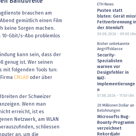
ten Bandbreite
ETH News
Pusten statt
ngdienste brauchen am
bluten: Gerät miss
 Abend gemütlich einen Film
Fettverbrennung i
der Atemluft
ich keine Sorgen machen.
09.08.2026 - 09:00
Uh
 10-Gbit/s-Abo problemlos
Bisher unbekannte
Angriffsklasse
indung kann sein, dass der
Security-
Spezialisten
ll genug ist. Wer seinen
warnen vor
 mit folgenden Tools tun:
Designfehler in
 Firma
CNLAB
oder über
NAT-
Implementierunge
n
07.08.2026 - 11:50
Uhr
dbreiten der Schweizer
e anzeigen. Wenn man
20 Millionen Dollar an
Belohnungen
cht erreicht, ist es
Microsofts Bug-
eigenen Netzwerk, am WLAN
Bounty-Programm
herauszufinden, schliessen
verzeichnet
mputer an, um die
Rekordjahr