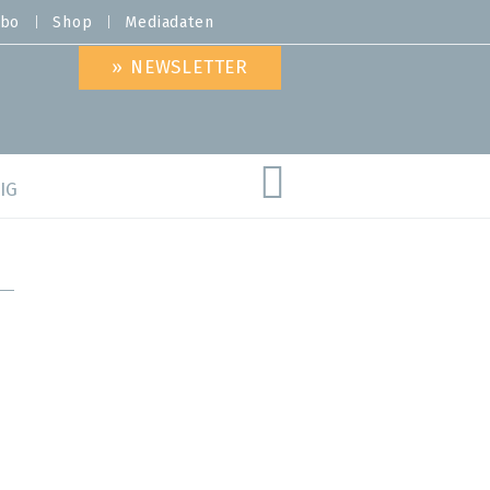
bo
Shop
Mediadaten
» NEWSLETTER
IG
are