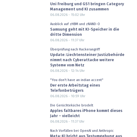
Uni Freiburg und GS1 bringen Category
Management und KI zusammen
06.08.2026 - 15:02
Uhr
Ausblick auf zHBM und zNAND-O
Samsung geht mit KI-Speicher in die
dritte Dimension
06.08.2026 - 11:37
Uhr
Überprüfung nach Hackerangriff
Update: Liechtensteiner Justizbehörde
nimmt nach Cyberattacke weitere
Systeme vom Netz
06.08.2026 - 12:14
Uhr
"You don't have an indian accent"
Der erste Arbeitstag eines
Telefonbetrügers
06.08.2026 - 10:59
Uhr
Die Gerüchteküche brodelt
Apples faltbares iPhone kommt dieses
Jahr – vielleicht
06.08.2026 - 11:37
Uhr
Nach Vorfällen bei OpenAI und Anthropic
Meta-KI bricht aus Testumgebung aus