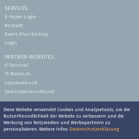
SERVICES
E-Paper Login
Kontakt
Event-Plus-Eintrag
Login
PARTNER-WEBSITES
ICTjournal
IT-Markt.ch
netzmedien.ch
Swisscybersecurity.net
© NETZMEDIEN AG 2026
Diese Website verwendet Cookies und Analysetools, um die
Impressum
Nutzerfreundlichkeit der Website zu verbessern und die
Werbung von Netzmedien und Werbepartnern zu
AGB
personalisieren. Weitere Infos:
Datenschutzerklärung
Nutzungsbestimmungen