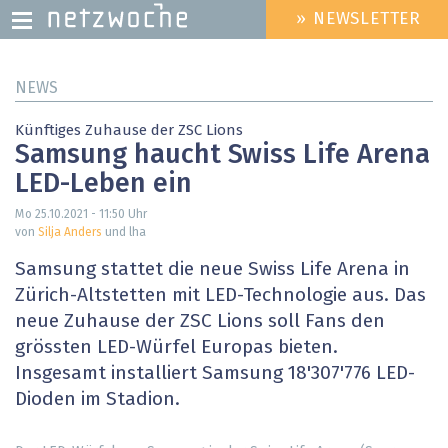
» NEWSLETTER
HEADER
MENU
Direkt
NEWS
zum
Inhalt
Künftiges Zuhause der ZSC Lions
Samsung haucht Swiss Life Arena
LED-Leben ein
Mo 25.10.2021 - 11:50
Uhr
von
Silja Anders
und lha
Samsung stattet die neue Swiss Life Arena in
Zürich-Altstetten mit LED-Technologie aus. Das
neue Zuhause der ZSC Lions soll Fans den
grössten LED-Würfel Europas bieten.
Insgesamt installiert Samsung 18'307'776 LED-
Dioden im Stadion.