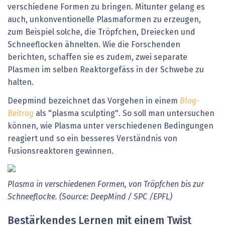
verschiedene
Formen
zu
bringen.
Mitunter
gelang
es
auch,
unkonventionelle
Plasmaformen zu erzeugen,
zum
Beispiel
solche,
die
Tröpfchen,
Dreiecken
und
Schneeflocken
ähnelten.
Wie
die
Forschenden
berichten,
schaffen
sie
es
zudem,
zwei
separate
Plasmen
im
selben
Reaktorgefäss
in
der
Schwebe
zu
halten.
Deepmind
bezeichnet
das
Vorgehen
in
einem
Blog-
Beitrag
als
"plasma
sculpting".
So
soll
man
untersuchen
können,
wie
Plasma
unter
verschiedenen
Bedingungen
reagiert und so ein besseres
Verständnis
von
Fusionsreaktoren
gewinnen.
Plasma in verschiedenen Formen, von Tröpfchen bis zur
Schneeflocke. (Source: DeepMind / SPC /EPFL)
Bestärkendes Lernen mit einem Twist