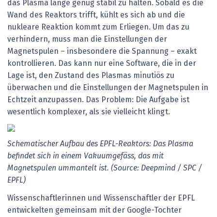
das
Plasma
lange
genug
stabil
zu
halten.
Sobald
es
die
Wand
des
Reaktors
trifft,
kühlt
es
sich
ab
und
die
nukleare
Reaktion
kommt
zum
Erliegen.
Um
das
zu
verhindern,
muss
man
die
Einstellungen
der
Magnetspulen
–
insbesondere
die
Spannung
–
exakt
kontrollieren.
Das
kann
nur
eine
Software,
die
in
der
Lage
ist,
den
Zustand
des
Plasmas
minutiös
zu
überwachen
und
die
Einstellungen
der
Magnetspulen
in
Echtzeit
anzupassen.
Das
Problem:
Die
Aufgabe
ist
wesentlich
komplexer,
als
sie
vielleicht
klingt.
Schematischer Aufbau des EPFL-Reaktors: Das Plasma
befindet sich in einem Vakuumgefäss, das mit
Magnetspulen ummantelt ist. (Source: Deepmind / SPC /
EPFL)
Wissenschaftlerinnen
und
Wissenschaftler
der
EPFL
entwickelten
gemeinsam
mit
der
Google-Tochter