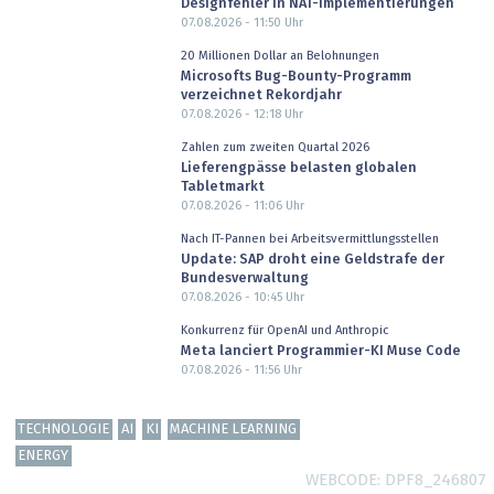
Designfehler in NAT-Implementierungen
07.08.2026 - 11:50
Uhr
20 Millionen Dollar an Belohnungen
Microsofts Bug-Bounty-Programm
verzeichnet Rekordjahr
07.08.2026 - 12:18
Uhr
Zahlen zum zweiten Quartal 2026
Lieferengpässe belasten globalen
Tabletmarkt
07.08.2026 - 11:06
Uhr
Nach IT-Pannen bei Arbeitsvermittlungsstellen
Update: SAP droht eine Geldstrafe der
Bundesverwaltung
07.08.2026 - 10:45
Uhr
Konkurrenz für OpenAI und Anthropic
Meta lanciert Programmier-KI Muse Code
07.08.2026 - 11:56
Uhr
TECHNOLOGIE
AI
KI
MACHINE LEARNING
ENERGY
WEBCODE
DPF8_246807