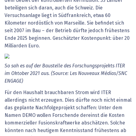
dem Gebiet der kontrollierten Kernfusion. 35 Länder
beteiligen sich daran, auch die Schweiz. Die
Versuchsanlage liegt in Südfrankreich, etwa 60
Kilometer nordöstlich von Marseille. Sie befindet sich
seit 2007 im Bau – der Betrieb dürfte jedoch frühestens
Ende 2025 beginnen. Geschätzter Kostenpunkt: über 20
Milliarden Euro.
So
sah
es
auf
der
Baustelle
des
Forschungsprojekts
ITER
im
Oktober
2021
aus.
(Source:
Les
Nouveaux
Médias/SNC
ENGAGE)
Für den Haushalt brauchbaren Strom wird ITER
allerdings nicht erzeugen. Dies dürfte noch nicht einmal
das geplante Nachfolgeprojekt schaffen: Unter dem
Namen DEMO wollen Forschende dereinst die Kosten
kommerzieller Fusionskraftwerke abschätzen. Solche
könnten nach heutigem Kenntnisstand frühestens ab