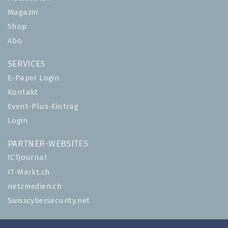
Magazin
Shop
Abo
SERVICES
E-Paper Login
Kontakt
Event-Plus-Eintrag
Login
PARTNER-WEBSITES
ICTjournal
IT-Markt.ch
netzmedien.ch
Swisscybersecurity.net
© NETZMEDIEN AG 2026