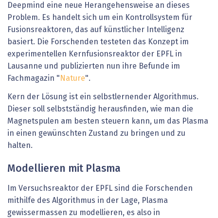
Deepmind
eine
neue
Herangehensweise
an
dieses
Problem.
Es
handelt
sich
um
ein
Kontrollsystem
für
Fusionsreaktoren,
das
auf
künstlicher
Intelligenz
basiert.
Die
Forschenden
testeten
das
Konzept
im
experimentellen
Kernfusionsreaktor
der
EPFL
in
Lausanne
und
publizierten
nun
ihre
Befunde
im
Fachmagazin
"
Nature
".
Kern
der
Lösung
ist
ein
selbstlernender
Algorithmus.
Dieser
soll
selbstständig
herausfinden,
wie
man
die
Magnetspulen
am
besten
steuern
kann,
um
das
Plasma
in
einen
gewünschten
Zustand
zu
bringen
und
zu
halten.
Modellieren
mit
Plasma
Im
Versuchsreaktor
der
EPFL
sind
die
Forschenden
mithilfe
des
Algorithmus
in
der
Lage,
Plasma
gewissermassen
zu
modellieren,
es
also
in