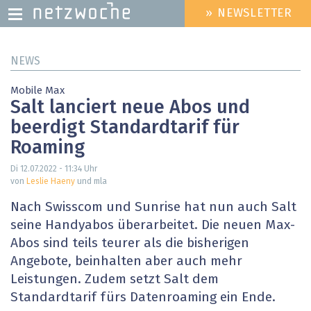
» NEWSLETTER
HEADER
MENU
Direkt
NEWS
zum
Inhalt
Mobile Max
Salt lanciert neue Abos und
beerdigt Standardtarif für
Roaming
Di 12.07.2022 - 11:34
Uhr
von
Leslie Haeny
und mla
Nach Swisscom und Sunrise hat nun auch Salt
seine Handyabos überarbeitet. Die neuen Max-
Abos sind teils teurer als die bisherigen
Angebote, beinhalten aber auch mehr
Leistungen. Zudem setzt Salt dem
Standardtarif fürs Datenroaming ein Ende.