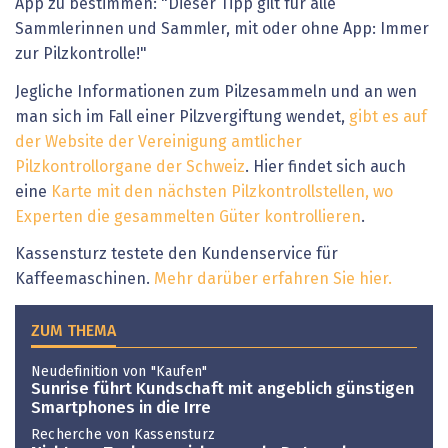
App zu bestimmen: "Dieser Tipp gilt für alle
Sammlerinnen und Sammler, mit oder ohne App: Immer
zur Pilzkontrolle!"
Jegliche Informationen zum Pilzesammeln und an wen
man sich im Fall einer Pilzvergiftung wendet,
gibt es auf
der Website der Vereinigung amtlicher
Pilzkontrollorgane der Schweiz
. Hier findet sich auch
eine
Karte mit den nächsten Pilzkontrollstellen, wo
Experten die gesammelten Güter kontrollieren
.
Kassensturz testete den Kundenservice für
Kaffeemaschinen.
Mehr darüber erfahren Sie hier.
ZUM THEMA
Neudefinition von "Kaufen"
Sunrise führt Kundschaft mit angeblich günstigen
Smartphones in die Irre
Recherche von Kassensturz