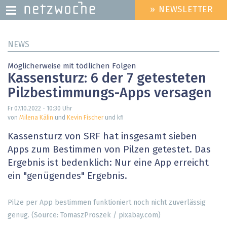
» NEWSLETTER
HEADER
MENU
Direkt
NEWS
zum
Inhalt
Möglicherweise mit tödlichen Folgen
Kassensturz: 6 der 7 getesteten
Pilzbestimmungs-Apps versagen
Fr 07.10.2022 - 10:30
Uhr
von
Milena Kälin
und
Kevin Fischer
und kfi
Kassensturz von SRF hat insgesamt sieben
Apps zum Bestimmen von Pilzen getestet. Das
Ergebnis ist bedenklich: Nur eine App erreicht
ein "genügendes" Ergebnis.
Pilze per App bestimmen funktioniert noch nicht zuverlässig
genug. (Source: TomaszProszek / pixabay.com)