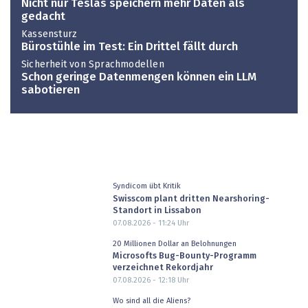
Nicht nur Teslas speichern mehr Daten als
gedacht
Kassensturz
Bürostühle im Test: Ein Drittel fällt durch
Sicherheit von Sprachmodellen
Schon geringe Datenmengen können ein LLM
sabotieren
Syndicom übt Kritik
Swisscom plant dritten Nearshoring-
Standort in Lissabon
07.08.2026 - 11:24
Uhr
20 Millionen Dollar an Belohnungen
Microsofts Bug-Bounty-Programm
verzeichnet Rekordjahr
07.08.2026 - 12:18
Uhr
Wo sind all die Aliens?