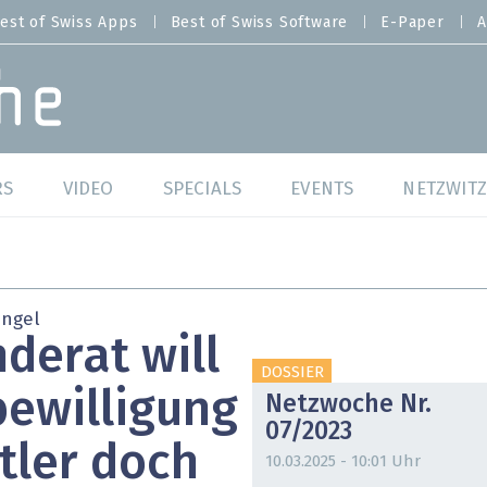
est of Swiss Apps
Best of Swiss Software
E-Paper
A
RS
VIDEO
SPECIALS
EVENTS
NETZWITZ
f Swiss Web
Swiss Digital Ranking
Best of Swiss Web
f Swiss Apps
Datacenter
Best of Swiss Apps
angel
derat will
f Swiss Software
Cybersecurity
Best of Swiss Softw
DOSSIER
bewilligung
Netzwoche Nr.
/4 Hana
IT for Gov
07/2023
atler doch
tswelten
Cloud & Managed Services
10.03.2025 - 10:01 Uhr