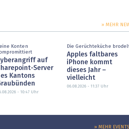
» MEHR NE
eine Konten
Die Gerüchteküche brodel
ompromittiert
Apples faltbares
yberangriff auf
iPhone kommt
harepoint-Server
dieses Jahr –
es Kantons
vielleicht
Graubünden
Uhr
06.08.2026 - 11:37
Uhr
6.08.2026 - 10:47
» MEHR EVENT