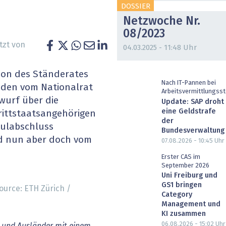
DOSSIER
heit wird digital
IT for Health
Netzwoche Nr.
08/2023
chain
Artificial Intelligence
tzt von
04.03.2025 - 11:48 Uhr
SGVO
Finance 2030
sion des Ständerates
 Managed Services & Co.
Fintech & Insurtech
Nach IT-Pannen bei
f den vom Nationalrat
Arbeitsvermittlungsst
urf über die
Update: SAP droht
l Banking
Professional AV & Digital Signage
eine Geldstrafe
rittstaatsangehörigen
der
hulabschluss
 Dossiers
» alle Specials
Bundesverwaltung
rd nun aber doch vom
07.08.2026 - 10:45
Uhr
Erster CAS im
September 2026
Uni Freiburg und
GS1 bringen
ource: ETH Zürich /
Category
Management und
KI zusammen
06.08.2026 - 15:02
Uhr
 und Ausländer mit einem