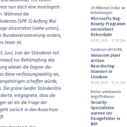
ten nun doch eine kontingent-
20 Millionen Dollar an
Belohnungen
en. Während die
Microsofts Bug-
änderats (SPK-S) Anfang Mai
Bounty-Programm
lage einzutreten (siehe unten),
verzeichnet
Rekordjahr
der Bundesversammlung anders,
07.08.2026 - 12:18
Uhr
u lesen ist.
Syndicom übt Kritik
. Juni, trat der Ständerat mit
Swisscom plant
entwurf zur Bekämpfung des
dritten
Nearshoring-
ung wiesen die Gegner der
Standort in
s diese verfassungswidrig sei,
Lissabon
tsangehörigen schaffen würde,
07.08.2026 - 11:24
Uhr
. Die grüne Genfer Ständerätin
Bisher unbekannte
ädierte, entgegnete, dass die
Angriffsklasse
er sei als die Frage der
Security-
Spezialisten
geht zurück in den Ausschuss
warnen vor
ft.
Designfehler in
NAT-