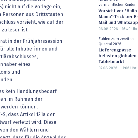
vermeintlicher Kinder
 nicht auf die Vorlage ein,
Vorsicht vor "Hallo
on Personen aus Drittstaaten
Mama"-Trick per E
hluss vorsieht, wie auf der
Mail und Whatsapp
06.08.2026 - 16:40
Uhr
zu lesen ist.
Zahlen zum zweiten
at in der Frühjahrssession
Quartal 2026
für alle Inhaberinnen und
Lieferengpässe
belasten globalen
tiärabschlusses,
Tabletmarkt
Inhaber eines
07.08.2026 - 11:06
Uhr
ploms und
anden.
ss kein Handlungsbedarf
ngen im Rahmen der
 werden können.
S, dass Artikel 121a der
urf verletzt wird. Diese
 von den Wählern und
gt, dass für die Anzahl der