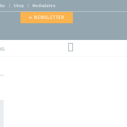
bo
Shop
Mediadaten
» NEWSLETTER
IG
are