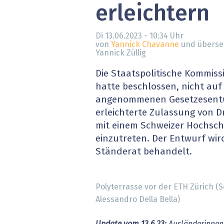
erleichtern
» alle News
Gesund
Block
Di 13.06.2023 - 10:34
Uhr
von
Yannick Chavanne
und überse
Yannick Züllig
EU-D
Die Staatspolitische Kommis
XaaS,
hatte beschlossen, nicht au
angenommenen Gesetzesentw
Digita
erleichterte Zulassung von D
mit einem Schweizer Hochsc
» alle
einzutreten. Der Entwurf wi
Ständerat behandelt.
Polyterrasse vor der ETH Zürich (S
Alessandro Della Bella)
Update vom 13.6.23:
Ausländerinnen