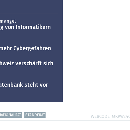
emangel
ng von Informatikern
 mehr Cybergefahren
hweiz verschärft sich
atenbank steht vor
NATIONALRAT
STÄNDERAT
WEBCODE
MK9W24