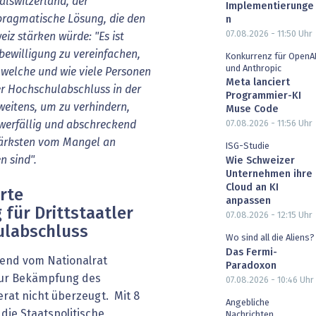
alswitzerland, der
Implementierunge
pragmatische Lösung, die den
n
07.08.2026 - 11:50
Uhr
iz stärken würde: "Es ist
bewilligung zu vereinfachen,
Konkurrenz für OpenA
und Anthropic
 welche und wie viele Personen
Meta lanciert
er Hochschulabschluss in der
Programmier-KI
weitens, um zu verhindern,
Muse Code
hwerfällig und abschreckend
07.08.2026 - 11:56
Uhr
stärksten vom Mangel an
ISG-Studie
n sind".
Wie Schweizer
Unternehmen ihre
Cloud an KI
rte
anpassen
für Drittstaatler
07.08.2026 - 12:15
Uhr
ulabschluss
Wo sind all die Aliens?
Das Fermi-
end vom Nationalrat
Paradoxon
zur Bekämpfung des
07.08.2026 - 10:46
Uhr
rat nicht überzeugt. Mit 8
Angebliche
 die Staatspolitische
Nachrichten