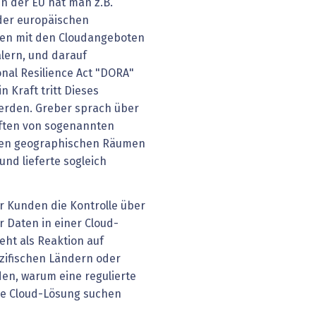
In der EU hat man z.B.
 der europäischen
iten mit den Cloudangeboten
lern, und darauf
nal Resilience Act "DORA"
n Kraft tritt Dieses
werden. Greber sprach über
ften von sogenannten
erten geographischen Räumen
nd lieferte sogleich
er Kunden die Kontrolle über
r Daten in einer Cloud-
ht als Reaktion auf
zifischen Ländern oder
en, warum eine regulierte
ne Cloud-Lösung suchen