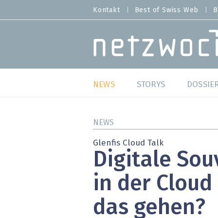
Direkt
Kontakt
Best of Swiss Web
B
HEADER
zum
MENU
Inhalt
MAIN NAVIGATION
NEWS
STORYS
DOSSIE
Live
Best o
NEWS
Wild Card
Best o
Glenfis Cloud Talk
Digitale Sou
Studien
Best o
in der Cloud 
Meinungen
SAP S
das gehen?
Hands-on
Arbei