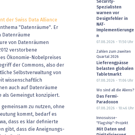
Security-
Spezialisten
warnen vor
Designfehler in
t der Swiss Data Alliance
NAT-
rnthema "Datenräume". Er
Implementierunge
ich Datenräume
n
ure von Datenräumen
07.08.2026 - 11:50
Uhr
e 2012 verstorbene
Zahlen zum zweiten
Quartal 2026
 des Ökonomie-Nobelpreises
Lieferengpässe
Begriff der Commons, also der
belasten globalen
liche Selbstverwaltung von
Tabletmarkt
it wissenschaftlich
07.08.2026 - 11:06
Uhr
nnen auch auf Datenräume
Wo sind all die Aliens?
als Gemeingut konzipiert.
Das Fermi-
Paradoxon
n gemeinsam zu nutzen, ohne
07.08.2026 - 10:46
Uhr
beutung kommt, bedarf es
Innosuisse-
twa, dass es klar definierte
"Flagship"-Projekt
 gibt, dass die Aneignungs-
Mit Daten und
Digitalisierung