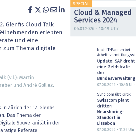
SPECIAL
heit wird digital
IT for Health
Cloud & Managed
Services 2024
chain
Artificial Intelligence
2. Glenfis Cloud Talk
06.01.2026 - 10:49 Uhr
Teilnehmenden erlebten
SGVO
Finance 2030
erate und eine
n zum Thema digitale
 Managed Services & Co.
Fintech & Insurtech
Nach IT-Pannen bei
Arbeitsvermittlungsst
Update: SAP droht
l Banking
Professional AV & Digital Signage
eine Geldstrafe
der
k (v.l.): Martin
 Dossiers
» alle Specials
Bundesverwaltung
07.08.2026 - 10:45
Uhr
eber und André Golliez.
Syndicom übt Kritik
Swisscom plant
dritten
 in Zürich der 12. Glenfis
Nearshoring-
en. Das Thema der
Standort in
igitale Souveränität in der
Lissabon
07.08.2026 - 11:24
Uhr
karätige Referate