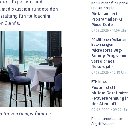
der-, Experten- und
Konkurrenz für OpenA
und Anthropic
iumsdiskussion rundete den
Meta lanciert
nstaltung führte Joachim
Programmier-KI
n Glenfis.
Muse Code
07.08.2026 - 11:56
Uhr
20 Millionen Dollar an
Belohnungen
Microsofts Bug-
Bounty-Programm
verzeichnet
Rekordjahr
07.08.2026 - 12:18
Uhr
ETH News
Pusten statt
bluten: Gerät miss
Fettverbrennung i
der Atemluft
09.08.2026 - 09:00
Uh
tor von Glenfis. (Source:
Bisher unbekannte
Angriffsklasse