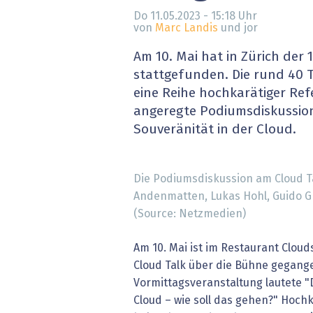
» alle News
Gesund
Do 11.05.2023 - 15:18
Uhr
von
Marc Landis
und jor
Block
Am 10. Mai hat in Zürich der 1
stattgefunden. Die rund 40 
EU-D
eine Reihe hochkarätiger Ref
angeregte Podiumsdiskussio
XaaS,
Souveränität in der Cloud.
Digita
Die Podiumsdiskussion am Cloud Tal
» alle
Andenmatten, Lukas Hohl, Guido Gr
(Source: Netzmedien)
Am 10. Mai ist im Restaurant Clouds
Cloud Talk über die Bühne gegang
Vormittagsveranstaltung lautete "D
Cloud – wie soll das gehen?" Hoch