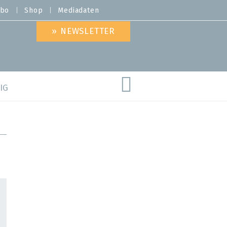
bo
Shop
Mediadaten
» NEWSLETTER
IG
are