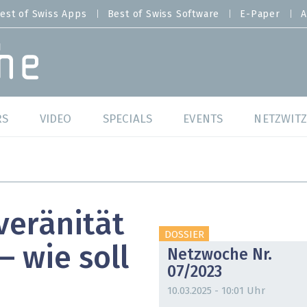
est of Swiss Apps
Best of Swiss Software
E-Paper
A
RS
VIDEO
SPECIALS
EVENTS
NETZWITZ
f Swiss Web
Swiss Digital Ranking
Best of Swiss Web
f Swiss Apps
Datacenter
Best of Swiss Apps
veränität
f Swiss Software
Cybersecurity
Best of Swiss Softw
DOSSIER
– wie soll
Netzwoche Nr.
/4 Hana
IT for Gov
07/2023
tswelten
Cloud & Managed Services
10.03.2025 - 10:01 Uhr