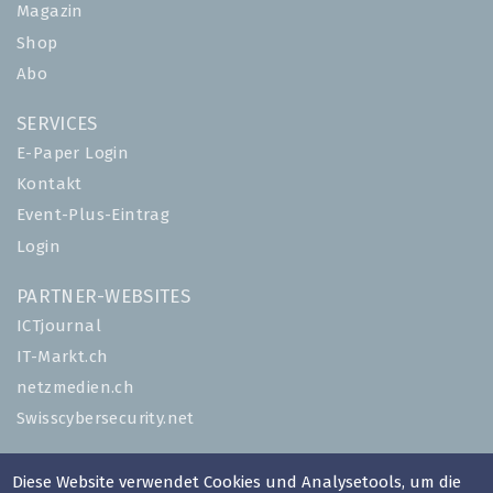
Magazin
Shop
Abo
SERVICES
E-Paper Login
Kontakt
Event-Plus-Eintrag
Login
PARTNER-WEBSITES
ICTjournal
IT-Markt.ch
netzmedien.ch
Swisscybersecurity.net
© NETZMEDIEN AG 2026
Diese Website verwendet Cookies und Analysetools, um die