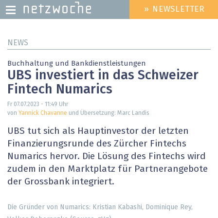
» NEWSLETTER
HEADER
MENU
Direkt
NEWS
zum
Inhalt
Buchhaltung und Bankdienstleistungen
UBS investiert in das Schweizer
Fintech Numarics
Fr 07.07.2023 - 11:49
Uhr
von
Yannick Chavanne
und Übersetzung: Marc Landis
UBS tut sich als Hauptinvestor der letzten
Finanzierungsrunde des Zürcher Fintechs
Numarics hervor. Die Lösung des Fintechs wird
zudem in den Marktplatz für Partnerangebote
der Grossbank integriert.
Die Gründer von Numarics: Kristian Kabashi, Dominique Rey,