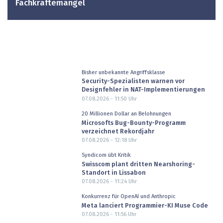
Fachkräftemangel
Bisher unbekannte Angriffsklasse
Security-Spezialisten warnen vor
Designfehler in NAT-Implementierungen
07.08.2026 - 11:50
Uhr
20 Millionen Dollar an Belohnungen
Microsofts Bug-Bounty-Programm
verzeichnet Rekordjahr
07.08.2026 - 12:18
Uhr
Syndicom übt Kritik
Swisscom plant dritten Nearshoring-
Standort in Lissabon
07.08.2026 - 11:24
Uhr
Konkurrenz für OpenAI und Anthropic
Meta lanciert Programmier-KI Muse Code
07.08.2026 - 11:56
Uhr