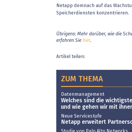
Netapp demnach auf das Wachstum 
Speicherdiensten konzentrieren.
Übrigens: Mehr darüber, wie die Sc
erfahren Sie
hier
.
Artikel teilen:
ZUM THEMA
Datenmanagement
Welches sind die wichtigst
und wie gehen wir mit ihne
Neue Servicestufe
Netapp erweitert Partnersc
Studie von Palo Alto Networks