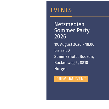
EVENTS
Open-i 2026 | The
Netzmedien
Swiss Innovation
Sommer Party
Platform
2026
6. November 2026 -
19. August 2026 - 18:00
:00 bis 18:00
bis 22:00
ongresshaus Zürich
Seminarhotel Bocken,
Bockenweg 4, 8810
PREMIUM EVENT
Horgen
PREMIUM EVENT