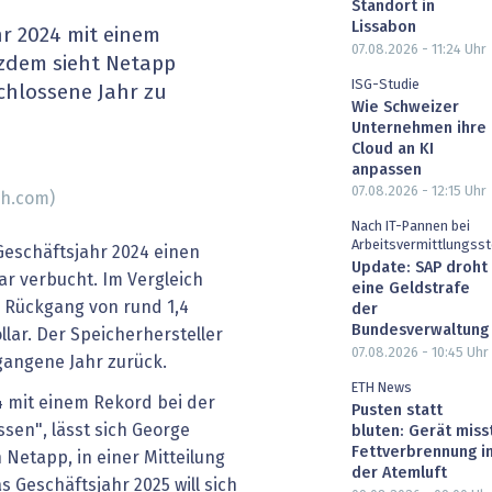
Standort in
heit wird digital
IT for Health
Lissabon
r 2024 mit einem
07.08.2026 - 11:24
Uhr
tzdem sieht Netapp
chain
Artificial Intelligence
ISG-Studie
schlossene Jahr zu
Wie Schweizer
SGVO
Finance 2030
Unternehmen ihre
Cloud an KI
anpassen
 Managed Services & Co.
Fintech & Insurtech
07.08.2026 - 12:15
Uhr
sh.com)
Nach IT-Pannen bei
l Banking
Professional AV & Digital Signage
Arbeitsvermittlungsst
Geschäftsjahr 2024 einen
Update: SAP droht
ar verbucht. Im Vergleich
 Dossiers
» alle Specials
eine Geldstrafe
m Rückgang von rund 1,4
der
Bundesverwaltung
llar. Der Speicherhersteller
07.08.2026 - 10:45
Uhr
rgangene Jahr zurück.
ETH News
4 mit einem Rekord bei der
Pusten statt
sen", lässt sich George
bluten: Gerät miss
Fettverbrennung i
 Netapp, in einer Mitteilung
der Atemluft
 Geschäftsjahr 2025 will sich