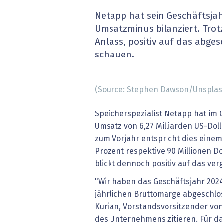
» alle News
Gesund
Netapp hat sein Geschäftsjah
Umsatzminus bilanziert. Tro
Block
Anlass, positiv auf das abge
schauen.
EU-D
XaaS,
(Source: Stephen Dawson/Unspla
Digita
Speicherspezialist Netapp hat im 
Umsatz von 6,27 Milliarden US-Doll
» alle
zum Vorjahr entspricht dies eine
Prozent respektive 90 Millionen Do
blickt dennoch positiv auf das ve
"Wir haben das Geschäftsjahr 202
jährlichen Bruttomarge abgeschlos
Kurian, Vorstandsvorsitzender von
des Unternehmens zitieren. Für das