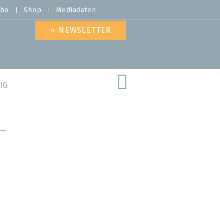
bo
Shop
Mediadaten
» NEWSLETTER
IG
are