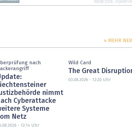
DATENBANK
WEBCODE
HJ6MFI
» MEHR NE
berprüfung nach
Wild Card
ackerangriff
The Great Disruptio
pdate:
Uhr
03.08.2026 - 12:20
iechtensteiner
ustizbehörde nimmt
ach Cyberattacke
eitere Systeme
vom Netz
Uhr
6.08.2026 - 12:14