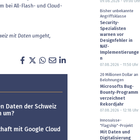
09.08.2026 - 09:00
Uh
bei All-Flash- und Cloud-
Bisher unbekannte
Angriffsklasse
Security-
Spezialisten
warnen vor
hweiz mit Daten umgeht,
Designfehler in
NAT-
Implementierunge
n
07.08.2026 - 11:50
Uhr
20 Millionen Dollar an
Belohnungen
Microsofts Bug-
Bounty-Programm
verzeichnet
Rekordjahr
en Daten der Schweiz
07.08.2026 - 12:18
Uhr
n um?
Innosuisse-
"Flagship"-Projekt
haft mit Google Cloud
Mit Daten und
Digitalisierung