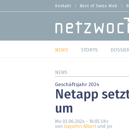
Direkt
Kontakt
Best of Swiss Web
B
HEADER
zum
MENU
Inhalt
MAIN NAVIGATION
NEWS
STORYS
DOSSIE
Live
Best o
NEWS
Wild Card
Best o
Geschäftsjahr 2024
Netapp setz
Studien
Best o
um
Meinungen
SAP S
Hands-on
Arbei
Mo 03.06.2024 - 16:05
Uhr
von
Gayathri Albert
und jor