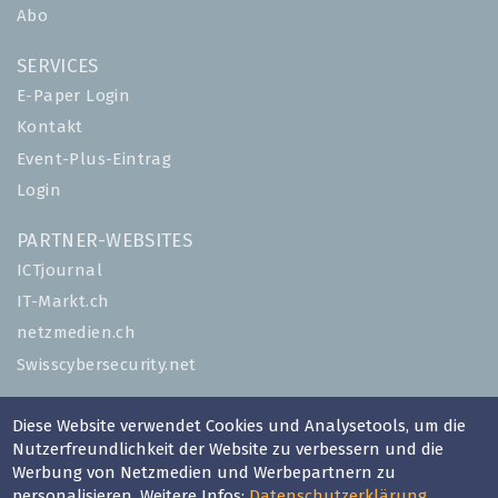
Abo
SERVICES
E-Paper Login
Kontakt
Event-Plus-Eintrag
Login
PARTNER-WEBSITES
ICTjournal
IT-Markt.ch
netzmedien.ch
Swisscybersecurity.net
© NETZMEDIEN AG 2026
Diese Website verwendet Cookies und Analysetools, um die
Impressum
Nutzerfreundlichkeit der Website zu verbessern und die
Werbung von Netzmedien und Werbepartnern zu
AGB
personalisieren. Weitere Infos:
Datenschutzerklärung