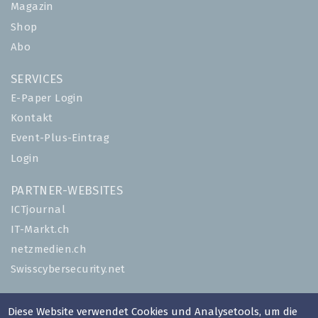
Magazin
Shop
Abo
SERVICES
E-Paper Login
Kontakt
Event-Plus-Eintrag
Login
PARTNER-WEBSITES
ICTjournal
IT-Markt.ch
netzmedien.ch
Swisscybersecurity.net
© NETZMEDIEN AG 2026
Diese Website verwendet Cookies und Analysetools, um die