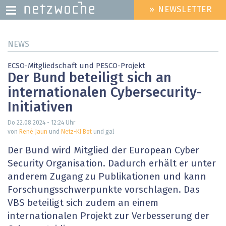
» NEWSLETTER
HEADER
MENU
Direkt
NEWS
zum
Inhalt
ECSO-Mitgliedschaft und PESCO-Projekt
Der Bund beteiligt sich an
internationalen Cybersecurity-
Initiativen
Do 22.08.2024 - 12:24
Uhr
von
René Jaun
und
Netz-KI Bot
und gal
Der Bund wird Mitglied der European Cyber
Security Organisation. Dadurch erhält er unter
anderem Zugang zu Publikationen und kann
Forschungsschwerpunkte vorschlagen. Das
VBS beteiligt sich zudem an einem
internationalen Projekt zur Verbesserung der