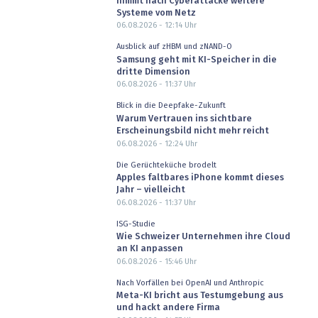
nimmt nach Cyberattacke weitere
Systeme vom Netz
06.08.2026 - 12:14
Uhr
Ausblick auf zHBM und zNAND-O
Samsung geht mit KI-Speicher in die
dritte Dimension
06.08.2026 - 11:37
Uhr
Blick in die Deepfake-Zukunft
Warum Vertrauen ins sichtbare
Erscheinungsbild nicht mehr reicht
06.08.2026 - 12:24
Uhr
Die Gerüchteküche brodelt
Apples faltbares iPhone kommt dieses
Jahr – vielleicht
06.08.2026 - 11:37
Uhr
ISG-Studie
Wie Schweizer Unternehmen ihre Cloud
an KI anpassen
06.08.2026 - 15:46
Uhr
Nach Vorfällen bei OpenAI und Anthropic
Meta-KI bricht aus Testumgebung aus
und hackt andere Firma