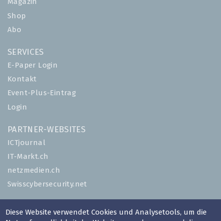
Magazin
Shop
Abo
SERVICES
E-Paper Login
Kontakt
Event-Plus-Eintrag
Login
PARTNER-WEBSITES
ICTjournal
IT-Markt.ch
netzmedien.ch
Swisscybersecurity.net
© NETZMEDIEN AG 2026
Diese Website verwendet Cookies und Analysetools, um die
Impressum