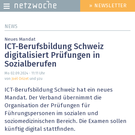
» NEWSLETTER
HEADER
MENU
Direkt
NEWS
zum
Inhalt
Neues Mandat
ICT-Berufsbildung Schweiz
digitalisiert Prüfungen in
Sozialberufen
Mo 02.09.2024 - 11:11
Uhr
von
Joël Orizet
und yzu
ICT-Berufsbildung Schweiz hat ein neues
Mandat. Der Verband übernimmt die
Organisation der Prüfungen für
Führungspersonen im sozialen und
soziomedizinischen Bereich. Die Examen sollen
künftig digital stattfinden.