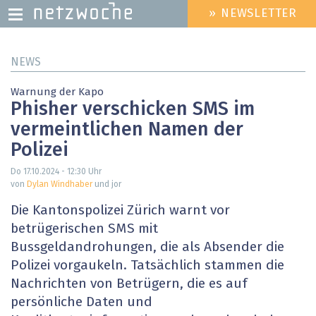
» NEWSLETTER
HEADER
MENU
Direkt
NEWS
zum
Inhalt
Warnung der Kapo
Phisher verschicken SMS im
vermeintlichen Namen der
Polizei
Do 17.10.2024 - 12:30
Uhr
von
Dylan Windhaber
und jor
Die Kantonspolizei Zürich warnt vor
betrügerischen SMS mit
Bussgeldandrohungen, die als Absender die
Polizei vorgaukeln. Tatsächlich stammen die
Nachrichten von Betrügern, die es auf
persönliche Daten und